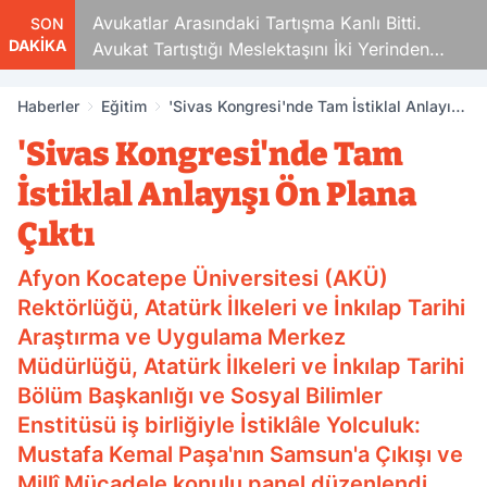
Avukatlar Arasındaki Tartışma Kanlı Bitti.
SON
DAKİKA
Avukat Tartıştığı Meslektaşını İki Yerinden
Vurdu
Haberler
Eğitim
'Sivas Kongresi'nde Tam İstiklal Anlayışı
Ön Plana Çıktı
'Sivas Kongresi'nde Tam
İstiklal Anlayışı Ön Plana
Çıktı
Afyon Kocatepe Üniversitesi (AKÜ)
Rektörlüğü, Atatürk İlkeleri ve İnkılap Tarihi
Araştırma ve Uygulama Merkez
Müdürlüğü, Atatürk İlkeleri ve İnkılap Tarihi
Bölüm Başkanlığı ve Sosyal Bilimler
Enstitüsü iş birliğiyle İstiklâle Yolculuk:
Mustafa Kemal Paşa'nın Samsun'a Çıkışı ve
Millî Mücadele konulu panel düzenlendi.