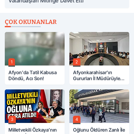
Vatandaşları Mitinge Davet Etti
ÇOK OKUNANLAR
1
2
Afyon'da Tatil Kabusa
Afyonkarahisar'ın
Döndü, Acı Son!
Gururları İl Müdürüyle
Buluştu
3
4
Milletvekili Özkaya’nın
Oğlunu Öldüren Zanlı İle