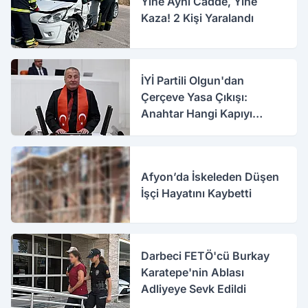
Yine Aynı Cadde, Yine
Kaza! 2 Kişi Yaralandı
İYİ Partili Olgun'dan
Çerçeve Yasa Çıkışı:
Anahtar Hangi Kapıyı
Açacak?
Afyon’da İskeleden Düşen
İşçi Hayatını Kaybetti
Darbeci FETÖ'cü Burkay
Karatepe'nin Ablası
Adliyeye Sevk Edildi