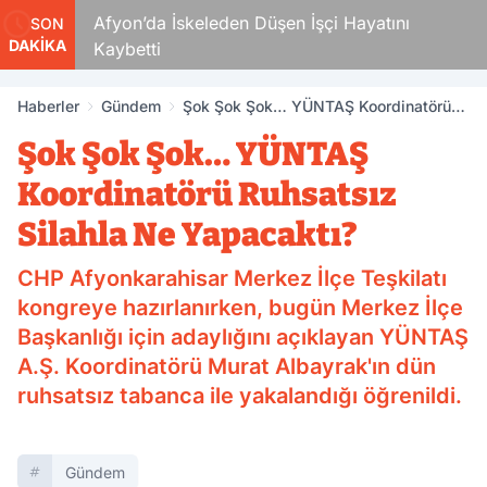
ü
Afyon’da İskeleden Düşen İşçi Hayatını
SON
DAKİKA
Kaybetti
Haberler
Gündem
Şok Şok Şok… YÜNTAŞ Koordinatörü
Ruhsatsız Silahla Ne Yapacaktı?
Şok Şok Şok… YÜNTAŞ
Koordinatörü Ruhsatsız
Silahla Ne Yapacaktı?
CHP Afyonkarahisar Merkez İlçe Teşkilatı
kongreye hazırlanırken, bugün Merkez İlçe
Başkanlığı için adaylığını açıklayan YÜNTAŞ
A.Ş. Koordinatörü Murat Albayrak'ın dün
ruhsatsız tabanca ile yakalandığı öğrenildi.
Gündem