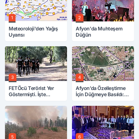
1
2
Meteoroloji'den Yağış
Afyon'da Muhteşem
Uyarısı
Düğün
3
4
FETÖcü Terörist Yer
Afyon’da Özelleştirme
Göstermişti. İşte
İçin Düğmeye Basıldı:
Bulunanlar
10 Parsele 7 Kat İmar
5
6