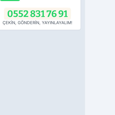
0552 831 76 91
ÇEKİN, GÖNDERİN, YAYINLAYALIM!