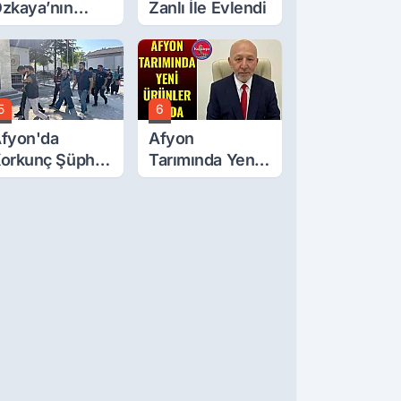
zkaya’nın
Zanlı İle Evlendi
ğluna İftira
tıldı
5
6
fyon'da
Afyon
orkunç Şüphe!
Tarımında Yeni
üştü Mü,
Ürünler Yolda
ldürüldü Mü!