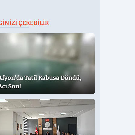
GINIZI ÇEKEBILIR
Afyon'da Tatil Kabusa Döndü,
Acı Son!