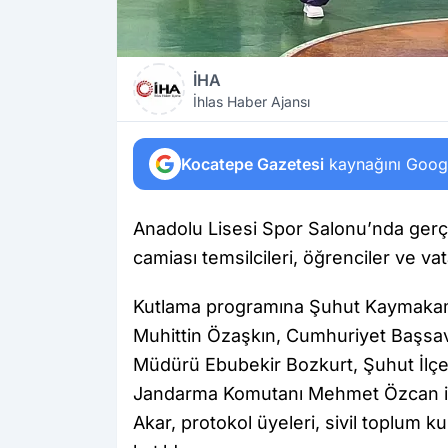
İHA
İhlas Haber Ajansı
Kocatepe Gazetesi
kaynağını Google
Anadolu Lisesi Spor Salonu’nda gerçe
camiası temsilcileri, öğrenciler ve va
Kutlama programına Şuhut Kaymakam
Muhittin Özaşkın, Cumhuriyet Başsavcı
Müdürü Ebubekir Bozkurt, Şuhut İlçe 
Jandarma Komutanı Mehmet Özcan il
Akar, protokol üyeleri, sivil toplum k