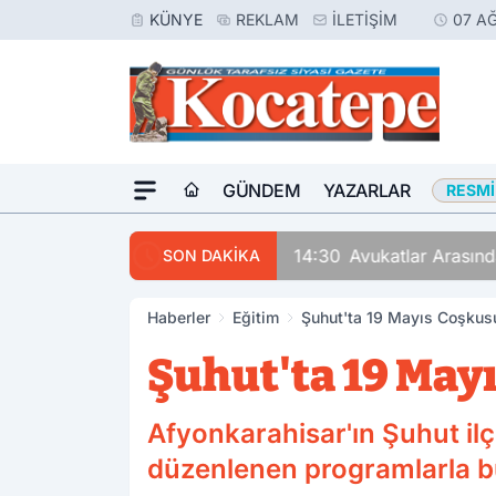
KÜNYE
REKLAM
İLETIŞIM
07 A
GÜNDEM
YAZARLAR
RESMI
14:30
Avukatlar Arasında
SON DAKİKA
Haberler
Eğitim
Şuhut'ta 19 Mayıs Coşkus
Şuhut'ta 19 May
Afyonkarahisar'ın Şuhut il
düzenlenen programlarla bü