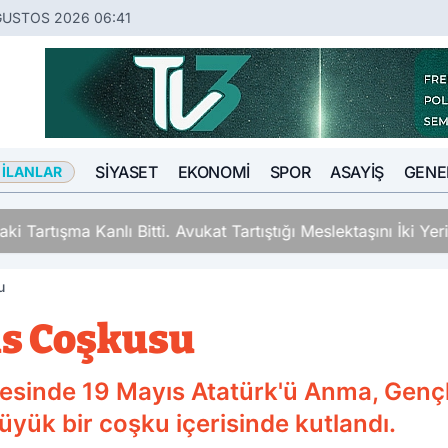
ĞUSTOS 2026 06:41
SIYASET
EKONOMI
SPOR
ASAYIŞ
GENE
 İLANLAR
ki Tartışma Kanlı Bitti. Avukat Tartıştığı Meslektaşını İki Y
u
ıs Coşkusu
çesinde 19 Mayıs Atatürk'ü Anma, Genç
yük bir coşku içerisinde kutlandı.