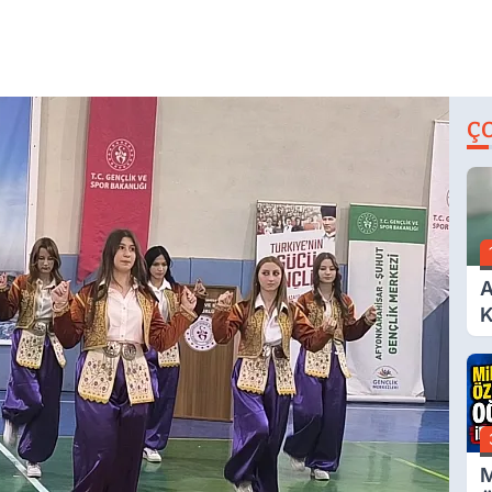
Ç
A
K
A
M