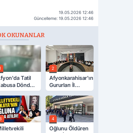
19.05.2026 12:46
Güncelleme: 19.05.2026 12:46
OK OKUNANLAR
1
2
fyon'da Tatil
Afyonkarahisar'ın
abusa Döndü,
Gururları İl
cı Son!
Müdürüyle
Buluştu
3
4
illetvekili
Oğlunu Öldüren