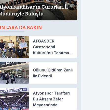
Afyonkarahisar'ın Gururları İl
Müdürüyle Buluştu
UNLARA DA BAKIN
AFGASDER
Gastronomi
Kültürü'nü Tanıtmak
İçin Çalışıyor
Oğlunu Öldüren Zanlı
İle Evlendi
Afyonspor Taraftarı
Bu Akşam Zafer
Meydanı’nda