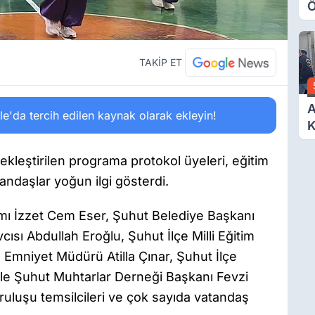
Ö
O
A
TAKİP ET
A
'da tercih edilen kaynak olarak ekleyin!
K
D
Ö
kleştirilen programa protokol üyeleri, eğitim
tandaşlar yoğun ilgi gösterdi.
ı İzzet Cem Eser, Şuhut Belediye Başkanı
sı Abdullah Eroğlu, Şuhut İlçe Milli Eğitim
Emniyet Müdürü Atilla Çınar, Şuhut İlçe
e Şuhut Muhtarlar Derneği Başkanı Fevzi
uruluşu temsilcileri ve çok sayıda vatandaş