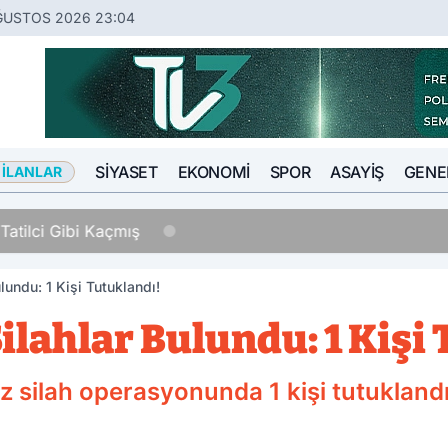
ĞUSTOS 2026 23:04
SIYASET
EKONOMI
SPOR
ASAYIŞ
GENE
 İLANLAR
Tatilci Gibi Kaçmış
lundu: 1 Kişi Tutuklandı!
ilahlar Bulundu: 1 Kişi
z silah operasyonunda 1 kişi tutuklandı