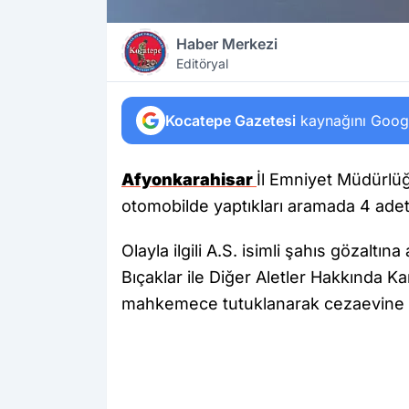
Haber Merkezi
Editöryal
Kocatepe Gazetesi
kaynağını Google
Afyonkarahisar
İl Emniyet Müdürlüğ
otomobilde yaptıkları aramada 4 adet
Olayla ilgili A.S. isimli şahıs gözaltına
Bıçaklar ile Diğer Aletler Hakkında K
mahkemece tutuklanarak cezaevine g