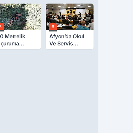
eytullah Lafçı
Yolunda
efat Etti
Korkutan Kaza!
5
6
0 Metrelik
Afyon’da Okul
çuruma
Ve Servis
uvarlanan
Ücretleri
raktörden Sağ
Belirlendi
ıktılar