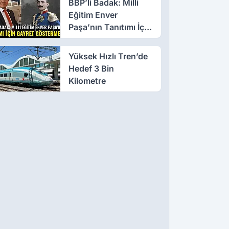
BBP’li Badak: Milli
Eğitim Enver
Paşa’nın Tanıtımı İçin
Gayret Göstermeli
Yüksek Hızlı Tren’de
Hedef 3 Bin
Kilometre