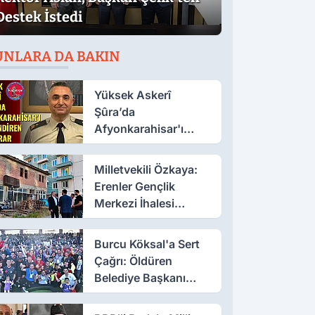
Destek İstedi
UNLARA DA BAKIN
Yüksek Askerî
Şûra’da
Afyonkarahisar'ı
İlgilendiren İki Karar
Milletvekili Özkaya:
Erenler Gençlik
Merkezi İhalesi
Yakında
Burcu Köksal'a Sert
Çağrı: Öldüren
Belediye Başkanı
Olmayın!