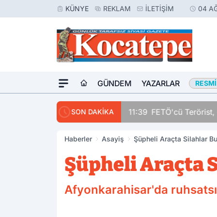
KÜNYE
REKLAM
İLETIŞIM
04 A
GÜNDEM
YAZARLAR
RESMI
11:39
FETÖ'cü Terörist, 
SON DAKİKA
Haberler
Asayiş
Şüpheli Araçta Silahlar Bu
Şüpheli Araçta S
Afyonkarahisar'da ruhsatsı