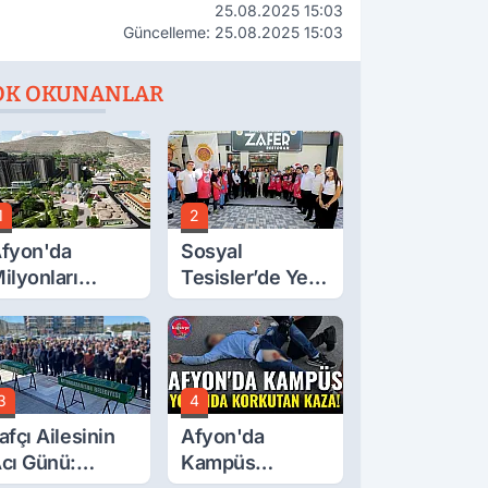
25.08.2025 15:03
Güncelleme: 25.08.2025 15:03
OK OKUNANLAR
1
2
fyon'da
Sosyal
ilyonları
Tesisler’de Yeni
lgilendiren
Tarife Belli Oldu
çıklama! Tarih
etleşti!
3
4
afçı Ailesinin
Afyon'da
cı Günü:
Kampüs