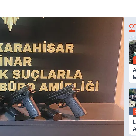
Ç
A
M
İ
A
N
L
A