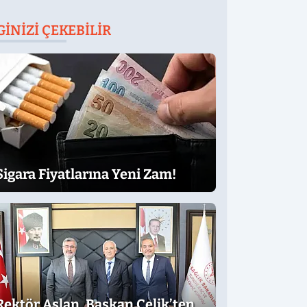
GINIZI ÇEKEBILIR
Sigara Fiyatlarına Yeni Zam!
Rektör Aslan, Başkan Çelik’ten