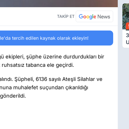
B
V
TAKİP ET
3
'da tercih edilen kaynak olarak ekleyin!
U
Y
T
ü ekipleri, şüphe üzerine durdurdukları bir
Ç
 ruhsatsız tabanca ele geçirdi.
 alındı. Şüpheli, 6136 sayılı Ateşli Silahlar ve
anuna muhalefet suçundan çıkarıldığı
önderildi.