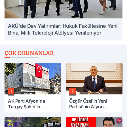
AKÜ'de Dev Yatırımlar: Hukuk Fakültesine Yeni
Bina, Milli Teknoloji Atölyesi Yenileniyor
ÇOK OKUNANLAR
1
2
AK Parti Afyon'da
Özgür Özel'in Yeni
Turgay Şahin'in
Partisi'nin Afyon
Ardından Bir Şok Daha!
Başkanı Belli Oldu