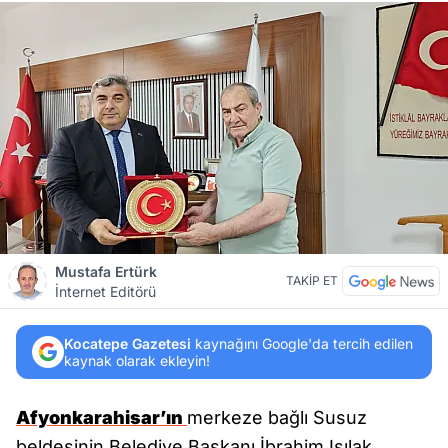
Mustafa Ertürk
TAKİP ET
İnternet Editörü
Kocatepe Gazetesi
kaynağını Google'da tercih edilen
kaynak olarak ekleyin!
Afyonkarahisar’ın
merkeze bağlı Susuz
beldesinin Belediye Başkanı İbrahim Işılak,