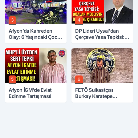
3
4
Afyon’da Kahreden
DP Lideri Uysal'dan
Olay: 6 Yaşındaki Çocuk
Çerçeve Yasa Tepkisi:
6. Kattan Düştü
Öcalan Meclis'in
Üzerine Çıkarıldı
5
6
Afyon İGM’de Evlat
FETÖ Suikastçısı
Edinme Tartışması!
Burkay Karatepe
Anlatmaya Devam
Ediyor: Suikast İçin
Gittim