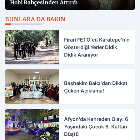
Hobi Bahçesinden Attırdı
BUNLARA DA BAKIN
Firari FETÖ'cü Karatepe'nin
Gösterdiği Yerler Didik
Didik Aranıyor
Başhekim Balcı'dan Dikkat
Çeken Açıklama!
Afyon’da Kahreden Olay: 6
Yaşındaki Çocuk 6. Kattan
Düştü