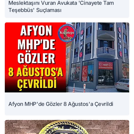
Meslektaşını Vuran Avukata 'Cinayete Tam
Teşebbüs' Suçlaması
Afyon MHP'de Gözler 8 Ağustos'a Çevrildi