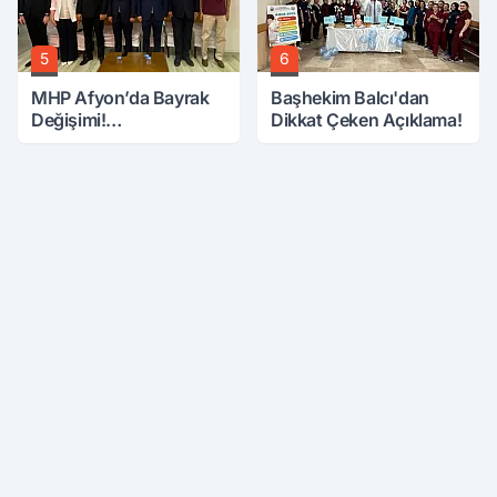
5
6
MHP Afyon’da Bayrak
Başhekim Balcı'dan
Değişimi!
Dikkat Çeken Açıklama!
Danaoğlu’ndan Dikkat
Çeken Mesaj