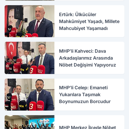
Ertürk: Ülkücüler
Mahkûmiyet Yaşadı, Millete
Mahcubiyet Yaşamadı
MHP’li Kahveci: Dava
Arkadaşlarımız Arasında
Nöbet Değişimi Yapıyoruz
MHP’li Celep: Emaneti
Yukarılara Taşımak
Boynumuzun Borcudur
MHP Merkez İlçede Nöbet