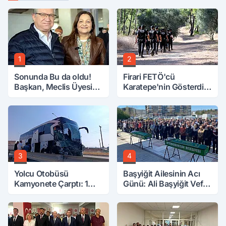
1
2
Sonunda Bu da oldu!
Firari FETÖ'cü
Başkan, Meclis Üyesini
Karatepe'nin Gösterdiği
Hobi Bahçesinden
Yerler Didik Didik
Attırdı
Aranıyor
3
4
Yolcu Otobüsü
Başyiğit Ailesinin Acı
Kamyonete Çarptı: 1
Günü: Ali Başyiğit Vefat
Ölü, 15 Yaralı
Etti