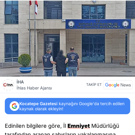
İHA
TAKİP ET
İhlas Haber Ajansı
Kocatepe Gazetesi
kaynağını Google'da tercih edilen
kaynak olarak ekleyin!
Edinilen bilgilere göre, İl
Emniyet
Müdürlüğü
tarafından aranan şahısların yakalanmasına