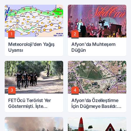
1
2
Meteoroloji'den Yağış
Afyon'da Muhteşem
Uyarısı
Düğün
3
4
FETÖcü Terörist Yer
Afyon’da Özelleştirme
Göstermişti. İşte
İçin Düğmeye Basıldı:
Bulunanlar
10 Parsele 7 Kat İmar