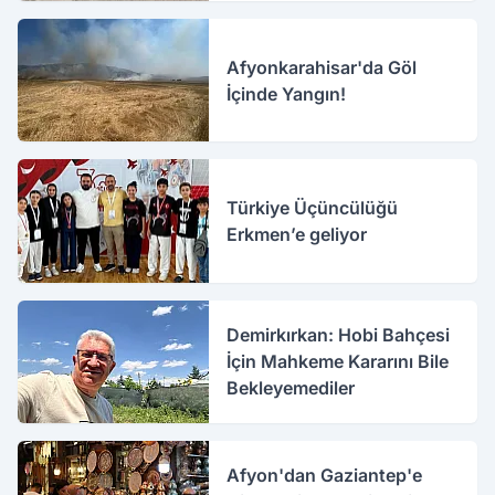
Afyonkarahisar'da Göl
İçinde Yangın!
Türkiye Üçüncülüğü
Erkmen’e geliyor
Demirkırkan: Hobi Bahçesi
İçin Mahkeme Kararını Bile
Bekleyemediler
Afyon'dan Gaziantep'e