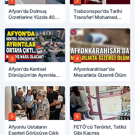
1
2
Afyon’da Dolmuş
Trabzonspor’da Tarihi
Ücretlerine Yüzde 40
Transfer! Mohamed
Zam Talebi
Salah Geliyor
3
4
Afyon’da Kentsel
Afyonkarahisar'da
Dönüşüm’de Ayrıntılar
Mezarlıkta Gizemli Ölüm
Ortaya Çıktı… Hakediş
Nasıl Olacak?
5
6
Afyonlu Ustaların
FETÖ'cü Terörist, Tatilci
Eserleri Görücüye Çıktı
Gibi Kaçmış