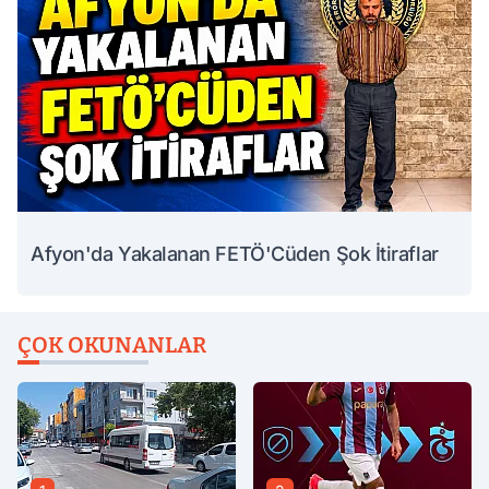
Afyon'da Yakalanan FETÖ'Cüden Şok İtiraflar
ÇOK OKUNANLAR