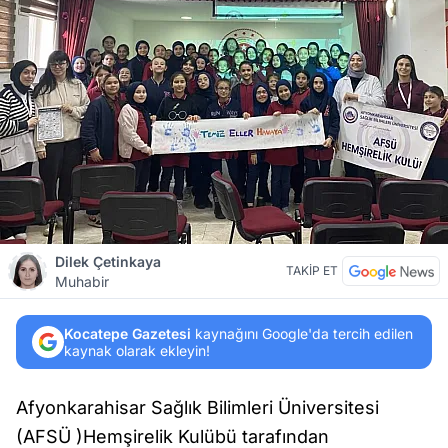
Dilek Çetinkaya
TAKİP ET
Muhabir
Kocatepe Gazetesi
kaynağını Google'da tercih edilen
kaynak olarak ekleyin!
Afyonkarahisar Sağlık Bilimleri Üniversitesi
(AFSÜ )Hemşirelik Kulübü tarafından