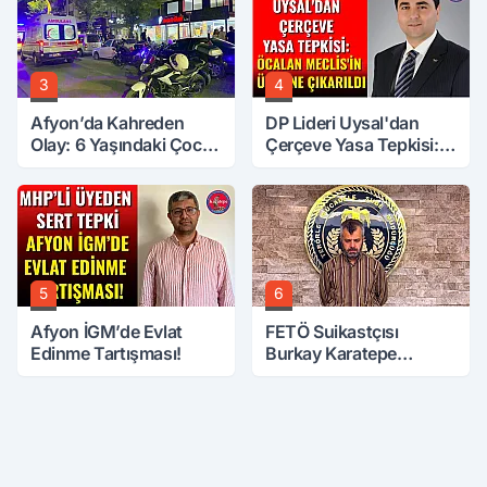
3
4
Afyon’da Kahreden
DP Lideri Uysal'dan
Olay: 6 Yaşındaki Çocuk
Çerçeve Yasa Tepkisi:
6. Kattan Düştü
Öcalan Meclis'in
Üzerine Çıkarıldı
5
6
Afyon İGM’de Evlat
FETÖ Suikastçısı
Edinme Tartışması!
Burkay Karatepe
Anlatmaya Devam
Ediyor: Suikast İçin
Gittim