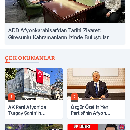
ADD Afyonkarahisar’dan Tarihi Ziyaret:
Giresunlu Kahramanların İzinde Buluştular
ÇOK OKUNANLAR
1
2
AK Parti Afyon'da
Özgür Özel'in Yeni
Turgay Şahin'in
Partisi'nin Afyon
Ardından Bir Şok Daha!
Başkanı Belli Oldu