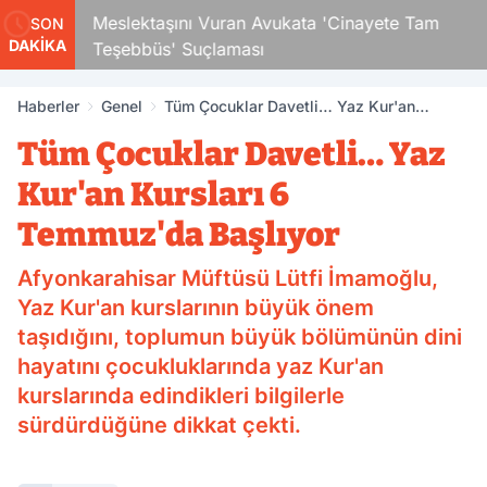
Çocuk
Meslektaşını Vuran Avukata 'Cinayete Tam
SON
DAKİKA
Teşebbüs' Suçlaması
Haberler
Genel
Tüm Çocuklar Davetli… Yaz Kur'an
Kursları 6 Temmuz'da Başlıyor
Tüm Çocuklar Davetli… Yaz
Kur'an Kursları 6
Temmuz'da Başlıyor
Afyonkarahisar Müftüsü Lütfi İmamoğlu,
Yaz Kur'an kurslarının büyük önem
taşıdığını, toplumun büyük bölümünün dini
hayatını çocukluklarında yaz Kur'an
kurslarında edindikleri bilgilerle
sürdürdüğüne dikkat çekti.