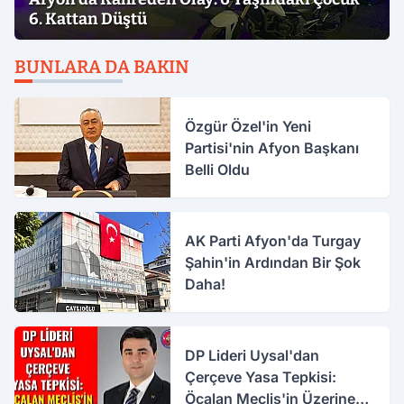
6. Kattan Düştü
BUNLARA DA BAKIN
Özgür Özel'in Yeni
Partisi'nin Afyon Başkanı
Belli Oldu
AK Parti Afyon'da Turgay
Şahin'in Ardından Bir Şok
Daha!
DP Lideri Uysal'dan
Çerçeve Yasa Tepkisi:
Öcalan Meclis'in Üzerine