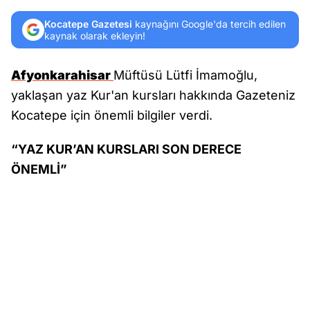
Kocatepe Gazetesi
kaynağını Google'da tercih edilen
kaynak olarak ekleyin!
Afyonkarahisar
Müftüsü Lütfi İmamoğlu,
yaklaşan yaz Kur'an kursları hakkında Gazeteniz
Kocatepe için önemli bilgiler verdi.
“YAZ KUR’AN KURSLARI SON DERECE
ÖNEMLİ”