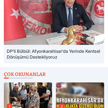
DP’li Bülbül: Afyonkarahisar’da Yerinde Kentsel
Dönüşümü Destekliyoruz
ÇOK OKUNANLAR
1
2