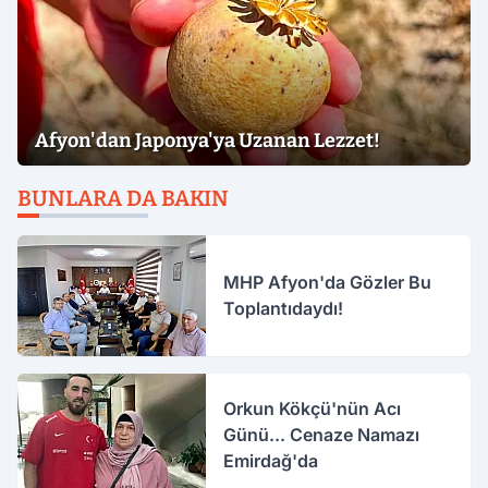
Afyon'dan Japonya'ya Uzanan Lezzet!
BUNLARA DA BAKIN
MHP Afyon'da Gözler Bu
Toplantıdaydı!
Orkun Kökçü'nün Acı
Günü... Cenaze Namazı
Emirdağ'da