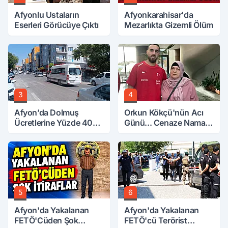
Afyonlu Ustaların
Afyonkarahisar'da
Eserleri Görücüye Çıktı
Mezarlıkta Gizemli Ölüm
3
4
Afyon’da Dolmuş
Orkun Kökçü'nün Acı
Ücretlerine Yüzde 40
Günü... Cenaze Namazı
Zam Talebi
Emirdağ'da
5
6
Afyon'da Yakalanan
Afyon'da Yakalanan
FETÖ'Cüden Şok
FETÖ'cü Terörist