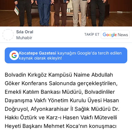
Sıla Oral
TAKİP ET
Muhabir
Kocatepe Gazetesi
kaynağını Google'da tercih edilen
kaynak olarak ekleyin!
Bolvadin Kırkgöz Kampüsü Naime Abdullah
Göker Konferans Salonunda gerçekleştirilen,
Emekli Katılım Bankası Müdürü, Bolvadinliler
Dayanışma Vakfı Yönetim Kurulu Üyesi Hasan
Doğruyol, Afyonkarahisar İl Sağlık Müdürü Dr.
Hakkı Öztürk ve Karz-ı Hasen Vakfı Mütevelli
Heyeti Başkanı Mehmet Koca’nın konuşmacı