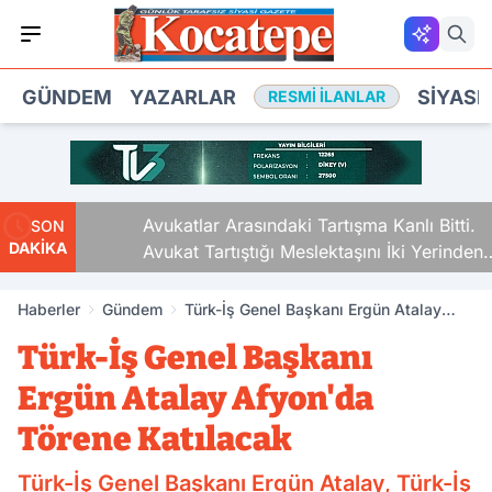
GÜNDEM
YAZARLAR
SIYASE
RESMI İLANLAR
Avukatlar Arasındaki Tartışma Kanlı Bitti.
SON
DAKİKA
Avukat Tartıştığı Meslektaşını İki Yerinden
Vurdu
Haberler
Gündem
Türk-İş Genel Başkanı Ergün Atalay
Afyon'da Törene Katılacak
Türk-İş Genel Başkanı
Ergün Atalay Afyon'da
Törene Katılacak
Türk-İş Genel Başkanı Ergün Atalay, Türk-İş