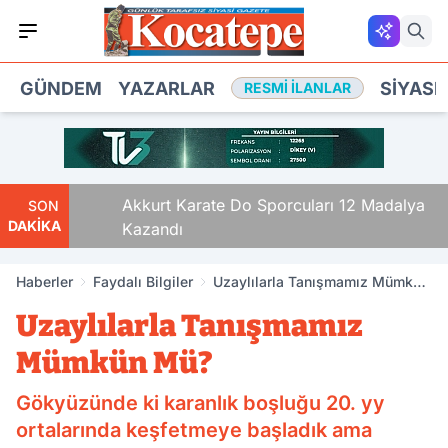
GÜNDEM
YAZARLAR
SIYASE
RESMI İLANLAR
 12’si
Akkurt Karate Do Sporcuları 12 Madalya
SON
DAKİKA
Kazandı
Haberler
Faydalı Bilgiler
Uzaylılarla Tanışmamız Mümkün
Mü?
Uzaylılarla Tanışmamız
Mümkün Mü?
Gökyüzünde ki karanlık boşluğu 20. yy
ortalarında keşfetmeye başladık ama