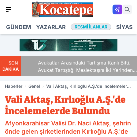
GÜNDEM
YAZARLAR
SIYASE
RESMI İLANLAR
Avukatlar Arasındaki Tartışma Kanlı Bitti.
SON
DAKİKA
Avukat Tartıştığı Meslektaşını İki Yerinden
Vurdu
Haberler
Genel
Vali Aktaş, Kırlıoğlu A.Ş.'de İncelemelerde
Bulundu
Vali Aktaş, Kırlıoğlu A.Ş.'de
İncelemelerde Bulundu
Afyonkarahisar Valisi Dr. Naci Aktaş, şehrin
önde gelen şirketlerinden Kırlıoğlu A.Ş.'de