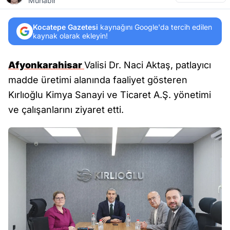
Muhabir
Kocatepe Gazetesi
kaynağını Google'da tercih edilen
kaynak olarak ekleyin!
Afyonkarahisar
Valisi Dr. Naci Aktaş, patlayıcı
madde üretimi alanında faaliyet gösteren
Kırlıoğlu Kimya Sanayi ve Ticaret A.Ş. yönetimi
ve çalışanlarını ziyaret etti.