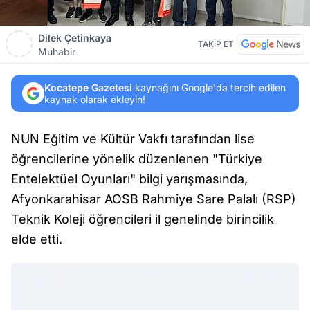
Dilek Çetinkaya
TAKİP ET
Muhabir
Kocatepe Gazetesi
kaynağını Google'da tercih edilen
kaynak olarak ekleyin!
NUN Eğitim ve Kültür Vakfı tarafından lise
öğrencilerine yönelik düzenlenen "Türkiye
Entelektüel Oyunları" bilgi yarışmasında,
Afyonkarahisar AOSB Rahmiye Sare Palalı (RSP)
Teknik Koleji öğrencileri il genelinde birincilik
elde etti.