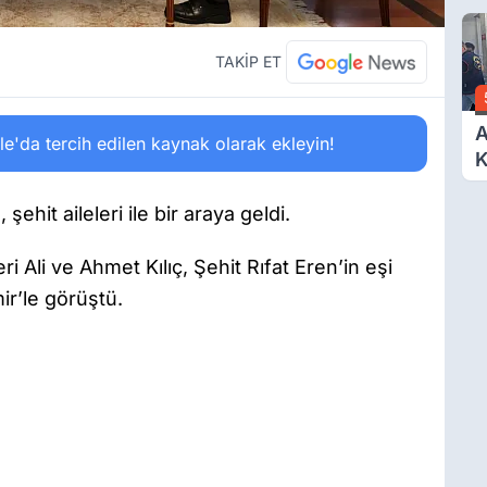
O
A
TAKİP ET
A
'da tercih edilen kaynak olarak ekleyin!
K
D
Ö
 şehit aileleri ile bir araya geldi.
eri Ali ve Ahmet Kılıç, Şehit Rıfat Eren’in eşi
r’le görüştü.