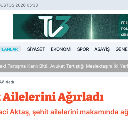
ĞUSTOS 2026 05:33
SIYASET
EKONOMI
SPOR
ASAYIŞ
GENE
 İLANLAR
ki Tartışma Kanlı Bitti. Avukat Tartıştığı Meslektaşını İki Y
 Ağırladı
 Ailelerini Ağırladı
ci Aktaş, şehit ailelerini makamında ağı