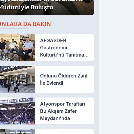
Müdürüyle Buluştu
UNLARA DA BAKIN
AFGASDER
Gastronomi
Kültürü'nü Tanıtmak
İçin Çalışıyor
Oğlunu Öldüren Zanlı
İle Evlendi
Afyonspor Taraftarı
Bu Akşam Zafer
Meydanı’nda