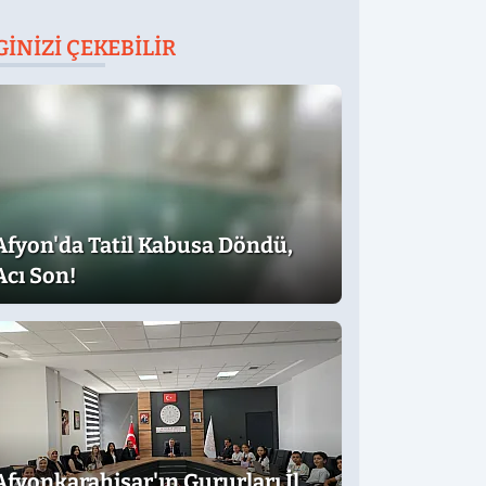
GINIZI ÇEKEBILIR
Afyon'da Tatil Kabusa Döndü,
Acı Son!
Afyonkarahisar'ın Gururları İl