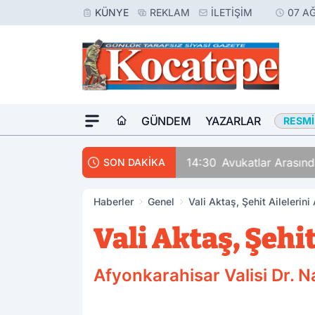
KÜNYE
REKLAM
İLETIŞIM
07 A
GÜNDEM
YAZARLAR
RESMI
14:30
Avukatlar Arasında
SON DAKİKA
Haberler
Genel
Vali Aktaş, Şehit Ailelerini
Vali Aktaş, Şehit
Afyonkarahisar Valisi Dr. Na