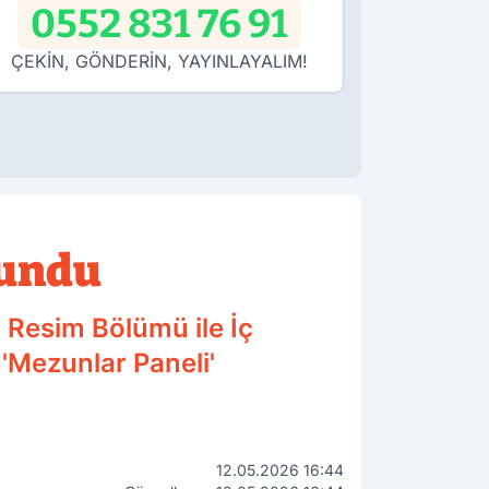
0552 831 76 91
ÇEKİN, GÖNDERİN, YAYINLAYALIM!
Sundu
 Resim Bölümü ile İç
 'Mezunlar Paneli'
12.05.2026 16:44