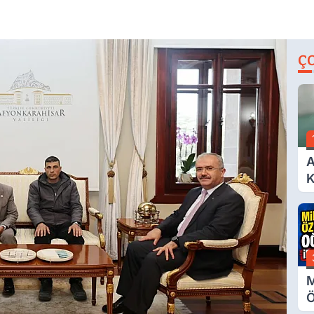
Ç
A
K
A
M
Ö