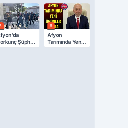
ğluna İftira
tıldı
5
6
fyon'da
Afyon
orkunç Şüphe!
Tarımında Yeni
üştü Mü,
Ürünler Yolda
ldürüldü Mü!