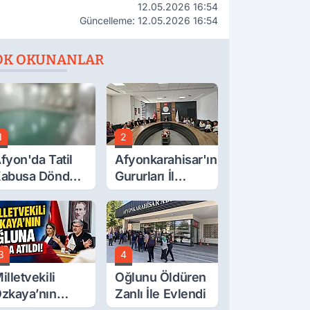
12.05.2026 16:54
Güncelleme: 12.05.2026 16:54
OK OKUNANLAR
1
2
fyon'da Tatil
Afyonkarahisar'ın
abusa Döndü,
Gururları İl
cı Son!
Müdürüyle
Buluştu
3
4
illetvekili
Oğlunu Öldüren
zkaya’nın
Zanlı İle Evlendi