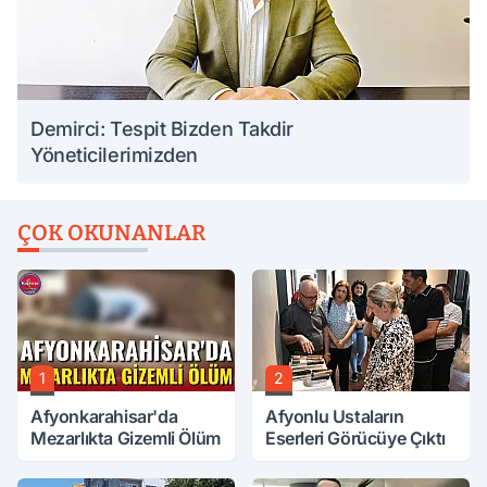
Demirci: Tespit Bizden Takdir
Yöneticilerimizden
ÇOK OKUNANLAR
1
2
Afyonkarahisar'da
Afyonlu Ustaların
Mezarlıkta Gizemli Ölüm
Eserleri Görücüye Çıktı