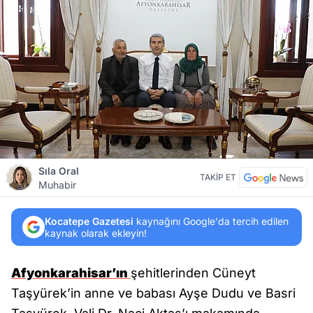
Sıla Oral
TAKİP ET
Muhabir
Kocatepe Gazetesi
kaynağını Google'da tercih edilen
kaynak olarak ekleyin!
Afyonkarahisar’ın
şehitlerinden Cüneyt
Taşyürek’in anne ve babası Ayşe Dudu ve Basri