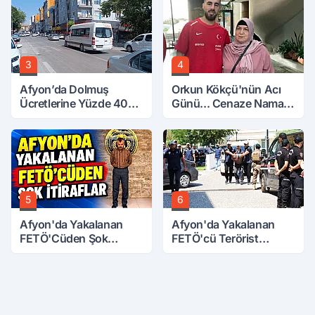
3
4
Afyon’da Dolmuş
Orkun Kökçü'nün Acı
Ücretlerine Yüzde 40
Günü... Cenaze Namazı
Zam Talebi
Emirdağ'da
5
6
Afyon'da Yakalanan
Afyon'da Yakalanan
FETÖ'Cüden Şok
FETÖ'cü Terörist
İtiraflar
Adliye'de