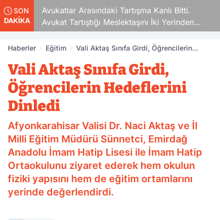
Avukatlar Arasındaki Tartışma Kanlı Bitti.
SON
DAKİKA
Avukat Tartıştığı Meslektaşını İki Yerinden
Vurdu
Haberler
Eğitim
Vali Aktaş Sınıfa Girdi, Öğrencilerin
Hedeflerini Dinledi
Vali Aktaş Sınıfa Girdi,
Öğrencilerin Hedeflerini
Dinledi
Afyonkarahisar Valisi Dr. Naci Aktaş ve İl
Milli Eğitim Müdürü Sünnetci, Emirdağ
Anadolu İmam Hatip Lisesi ile İmam Hatip
Ortaokulunu ziyaret ederek hem okulun
fiziki yapısını hem de eğitim ortamlarını
yerinde değerlendirdi.