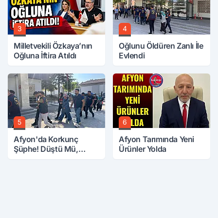
3
4
Milletvekili Özkaya’nın
Oğlunu Öldüren Zanlı İle
Oğluna İftira Atıldı
Evlendi
5
6
Afyon'da Korkunç
Afyon Tarımında Yeni
Şüphe! Düştü Mü,
Ürünler Yolda
Öldürüldü Mü!