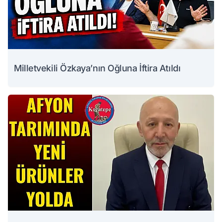
Milletvekili Özkaya’nın Oğluna İftira Atıldı