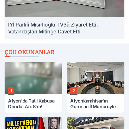
İYİ Partili Mısırlıoğlu TV3ü Ziyaret Etti,
Vatandaşları Mitinge Davet Etti
ÇOK OKUNANLAR
1
2
Afyon'da Tatil Kabusa
Afyonkarahisar'ın
Döndü, Acı Son!
Gururları İl Müdürüyle
Buluştu