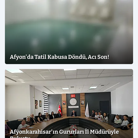
Afyon'da Tatil Kabusa Döndü, Acı Son!
Afyonkarahisar'ın Gururları İl Müdürüyle