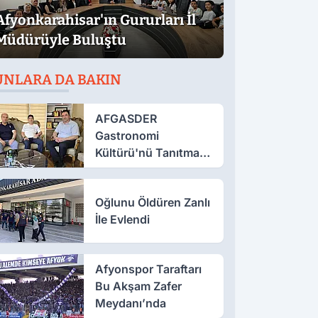
Afyonkarahisar'ın Gururları İl
Müdürüyle Buluştu
UNLARA DA BAKIN
AFGASDER
Gastronomi
Kültürü'nü Tanıtmak
İçin Çalışıyor
Oğlunu Öldüren Zanlı
İle Evlendi
Afyonspor Taraftarı
Bu Akşam Zafer
Meydanı’nda