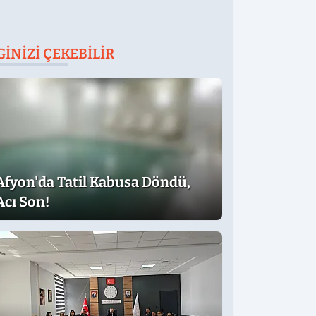
GINIZI ÇEKEBILIR
Afyon'da Tatil Kabusa Döndü,
Acı Son!