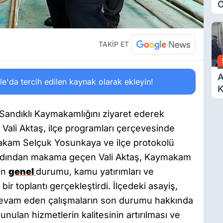
Ö
O
A
TAKİP ET
A
'da tercih edilen kaynak olarak ekleyin!
K
D
Ö
 Sandıklı Kaymakamlığını ziyaret ederek
ı. Vali Aktaş, ilçe programları çerçevesinde
ymakam Selçuk Yosunkaya ve ilçe protokolü
 ardından makama geçen Vali Aktaş, Kaymakam
in
genel
durumu, kamu yatırımları ve
ir toplantı gerçekleştirdi. İlçedeki asayiş,
 devam eden çalışmaların son durumu hakkında
unulan hizmetlerin kalitesinin artırılması ve