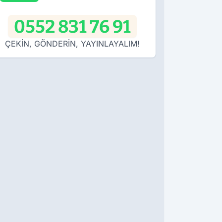
0552 831 76 91
ÇEKİN, GÖNDERİN, YAYINLAYALIM!