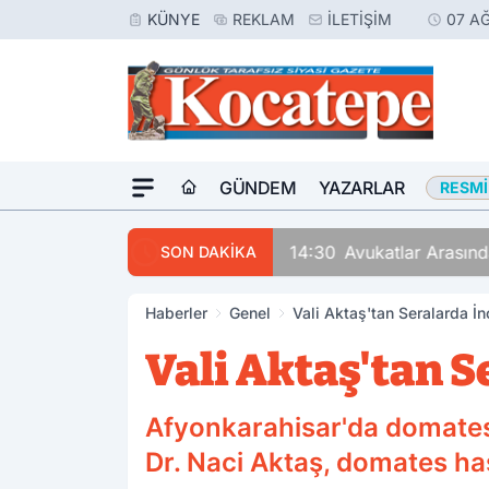
KÜNYE
REKLAM
İLETIŞIM
07 A
GÜNDEM
YAZARLAR
RESMI
14:30
Avukatlar Arasında
SON DAKİKA
Haberler
Genel
Vali Aktaş'tan Seralarda İ
Vali Aktaş'tan 
Afyonkarahisar'da domates ü
Dr. Naci Aktaş, domates has