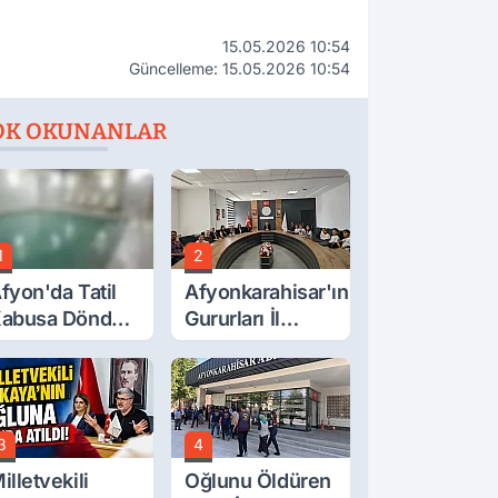
15.05.2026 10:54
Güncelleme: 15.05.2026 10:54
OK OKUNANLAR
1
2
fyon'da Tatil
Afyonkarahisar'ın
abusa Döndü,
Gururları İl
cı Son!
Müdürüyle
Buluştu
3
4
illetvekili
Oğlunu Öldüren