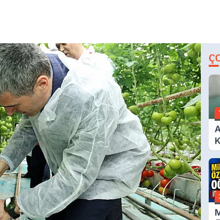
Ç
A
K
A
M