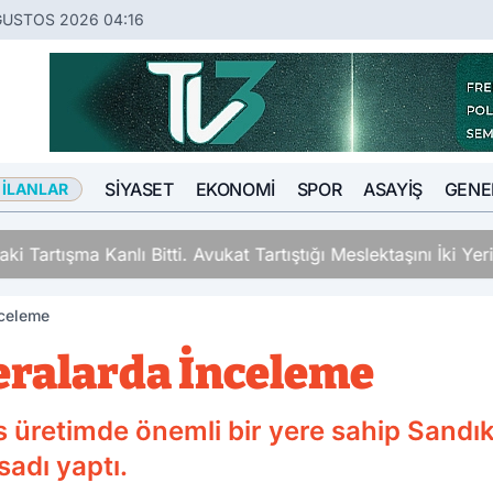
ĞUSTOS 2026 04:16
SIYASET
EKONOMI
SPOR
ASAYIŞ
GENE
 İLANLAR
ki Tartışma Kanlı Bitti. Avukat Tartıştığı Meslektaşını İki Y
nceleme
Seralarda İnceleme
retimde önemli bir yere sahip Sandıklı 
adı yaptı.