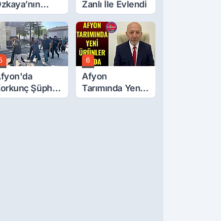
zkaya’nın
Zanlı İle Evlendi
ğluna İftira
tıldı
5
6
fyon'da
Afyon
orkunç Şüphe!
Tarımında Yeni
üştü Mü,
Ürünler Yolda
ldürüldü Mü!