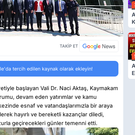
A
K
6
Ç
D
TAKİP ET
A
'da tercih edilen kaynak olarak ekleyin!
E
T
etiyle başlayan Vali Dr. Naci Aktaş, Kaymakam
urumu, devam eden yatırımlar ve kamu
merkezinde esnaf ve vatandaşlarımızla bir araya
derek hayırlı ve bereketli kazançlar diledi,
urla geçirecekleri günler temenni etti.