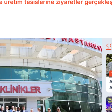
üretim tesislerine ziyaretler gerçekleş
Ç
A
A
T
A
Ş