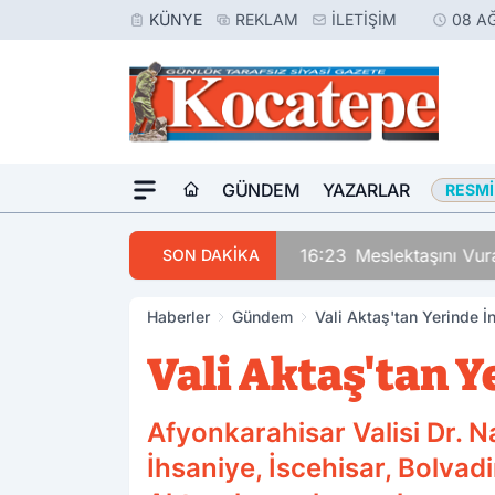
KÜNYE
REKLAM
İLETIŞIM
08 A
GÜNDEM
YAZARLAR
RESMI
16:23
Meslektaşını Vur
SON DAKİKA
Haberler
Gündem
Vali Aktaş'tan Yerinde İ
Vali Aktaş'tan Y
Afyonkarahisar Valisi Dr. Na
İhsaniye, İscehisar, Bolvadi