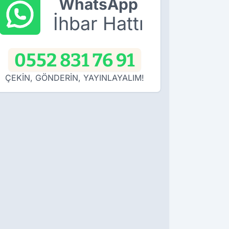
WhatsApp
İhbar Hattı
0552 831 76 91
ÇEKİN, GÖNDERİN, YAYINLAYALIM!