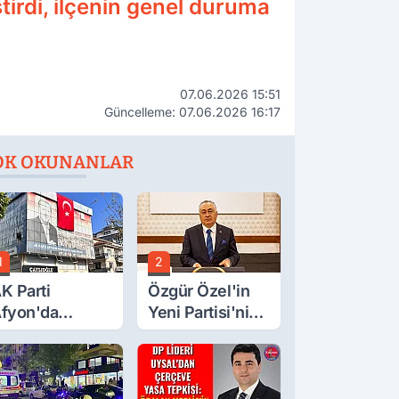
tirdi, ilçenin genel duruma
07.06.2026 15:51
Güncelleme: 07.06.2026 16:17
OK OKUNANLAR
1
2
K Parti
Özgür Özel'in
fyon'da
Yeni Partisi'nin
urgay Şahin'in
Afyon Başkanı
rdından Bir
Belli Oldu
ok Daha!