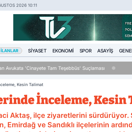
ĞUSTOS 2026 10:11
SIYASET
EKONOMI
SPOR
ASAYIŞ
GENE
 İLANLAR
an Avukata 'Cinayete Tam Teşebbüs' Suçlaması
nceleme, Kesin Talimat
erinde İnceleme, Kesin
ci Aktaş, ilçe ziyaretlerini sürdürüyor.
n, Emirdağ ve Sandıklı ilçelerinin ardın