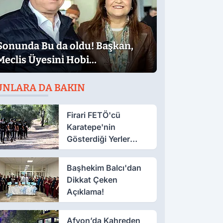
Sonunda Bu da oldu! Başkan,
Meclis Üyesini Hobi
Bahçesinden Attırdı
UNLARA DA BAKIN
Firari FETÖ'cü
Karatepe'nin
Gösterdiği Yerler
Didik Didik Aranıyor
Başhekim Balcı'dan
Dikkat Çeken
Açıklama!
Afyon’da Kahreden