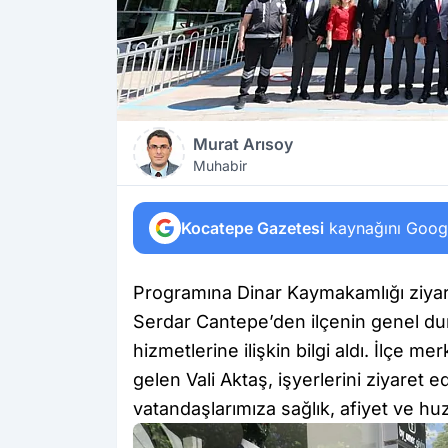
Murat Arısoy
Muhabir
Kocatepe Gazetesi
kaynağını Google
Programına Dinar Kaymakamlığı ziyar
Serdar Cantepe’den ilçenin genel d
hizmetlerine ilişkin bilgi aldı. İlçe 
gelen Vali Aktaş, işyerlerini ziyaret e
vatandaşlarımıza sağlık, afiyet ve huz