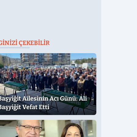
GINIZI ÇEKEBILIR
Başyiğit Ailesinin Acı Günü: Ali
Başyiğit Vefat Etti