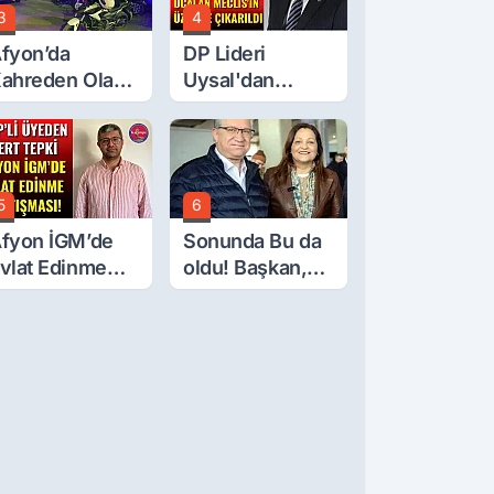
3
4
fyon’da
DP Lideri
ahreden Olay:
Uysal'dan
 Yaşındaki
Çerçeve Yasa
ocuk 6. Kattan
Tepkisi: Öcalan
üştü
Meclis'in
Üzerine Çıkarıldı
5
6
fyon İGM’de
Sonunda Bu da
vlat Edinme
oldu! Başkan,
artışması!
Meclis Üyesini
Hobi
Bahçesinden
Attırdı