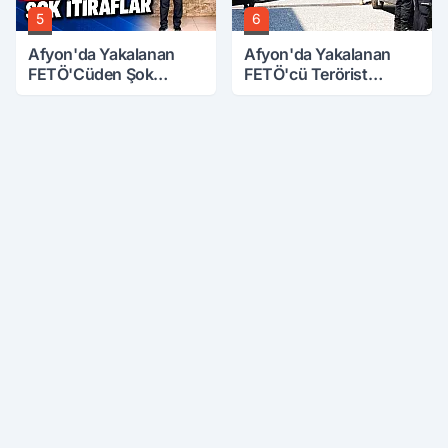
5
6
Afyon'da Yakalanan
Afyon'da Yakalanan
FETÖ'Cüden Şok
FETÖ'cü Terörist
İtiraflar
Adliye'de