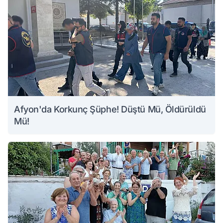
Afyon'da Korkunç Şüphe! Düştü Mü, Öldürüldü
Mü!