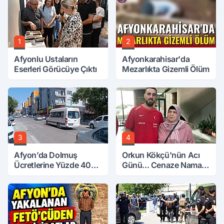
1
2
Afyonlu Ustaların
Afyonkarahisar'da
Eserleri Görücüye Çıktı
Mezarlıkta Gizemli Ölüm
3
4
Afyon’da Dolmuş
Orkun Kökçü'nün Acı
Ücretlerine Yüzde 40
Günü... Cenaze Namazı
Zam Talebi
Emirdağ'da