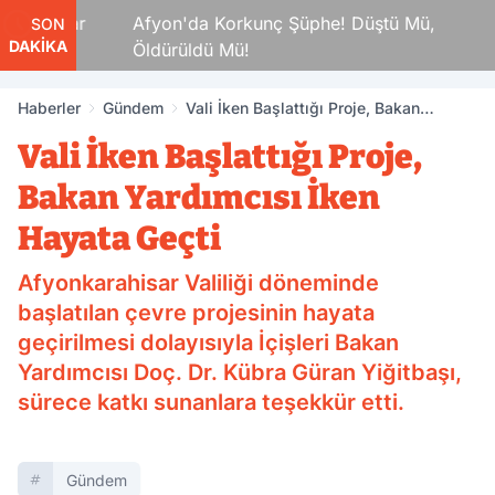
akamlar
Afyon'da Korkunç Şüphe! Düştü Mü,
SON
DAKİKA
Öldürüldü Mü!
Haberler
Gündem
Vali İken Başlattığı Proje, Bakan
Yardımcısı İken Hayata Geçti
Vali İken Başlattığı Proje,
Bakan Yardımcısı İken
Hayata Geçti
Afyonkarahisar Valiliği döneminde
başlatılan çevre projesinin hayata
geçirilmesi dolayısıyla İçişleri Bakan
Yardımcısı Doç. Dr. Kübra Güran Yiğitbaşı,
sürece katkı sunanlara teşekkür etti.
Gündem