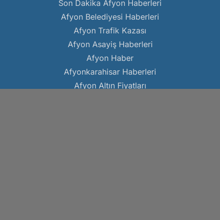
Son Dakika Afyon Haberleri
Afyon Belediyesi Haberleri
Afyon Trafik Kazası
Afyon Asayiş Haberleri
Afyon Haber
Afyonkarahisar Haberleri
Afyon Altın Fiyatları
Kocatepe Gazetesi
www.kocatepegazetesi.com
Hakkımızda
Gizlilik Politikası
Künye
Çerez Politikası
Reklam
KVKK Metni