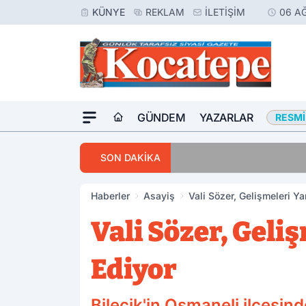
KÜNYE
REKLAM
İLETIŞIM
06 A
GÜNDEM
YAZARLAR
RESMI
16:42
Afyon’da Aranan 
SON DAKİKA
Haberler
Asayiş
Vali Sözer, Gelişmeleri Y
Vali Sözer, Geli
Ediyor
Bilecik'in Osmaneli ilçesi