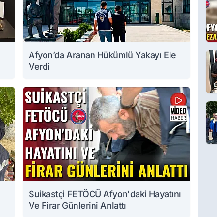
Afyon’da Aranan Hükümlü Yakayı Ele
Verdi
Suikastçi FETÖCÜ Afyon'daki Hayatını
Ve Firar Günlerini Anlattı