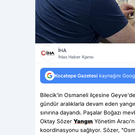
İHA
İhlas Haber Ajansı
Kocatepe Gazetesi
kaynağını Google
Bilecik'in Osmaneli ilçesine Geyve'd
gündür aralıklarla devam eden yangı
sınırına dayandı. Paşalar Boğazı mevk
Oktay Sözer
Yangın
Yönetim Aracı'n
koordinasyonu sağlıyor. Sözer, "Osma