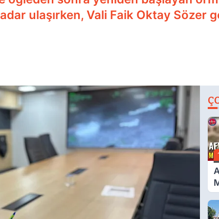
 kadar ulaşırken, Vali Faik Oktay Sözer 
Ç
A
M
G