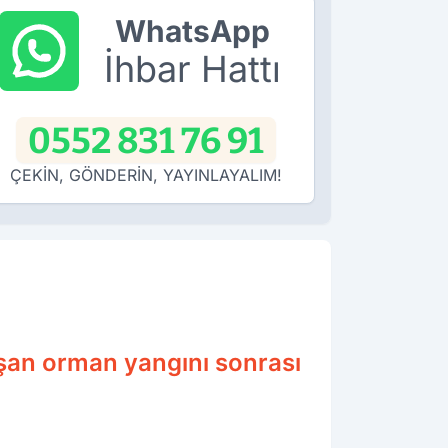
WhatsApp
İhbar Hattı
0552 831 76 91
ÇEKİN, GÖNDERİN, YAYINLAYALIM!
aşan orman yangını sonrası