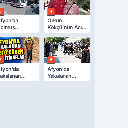
3
4
fyon’da
Orkun
olmuş
Kökçü'nün Acı
cretlerine
Günü... Cenaze
üzde 40 Zam
Namazı
alebi
Emirdağ'da
5
6
fyon'da
Afyon'da
akalanan
Yakalanan
ETÖ'Cüden
FETÖ'cü
ok İtiraflar
Terörist
Adliye'de