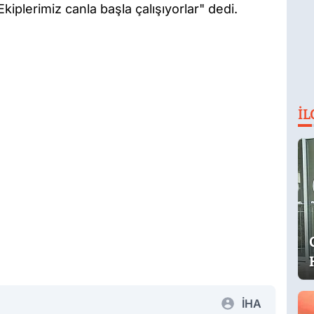
kiplerimiz canla başla çalışıyorlar" dedi.
İL
İHA