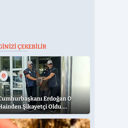
GINIZI ÇEKEBILIR
Cumhurbaşkanı Erdoğan O
Hainden Şikayetçi Oldu.
Dilekçede Dikkat Çeken İfadeler