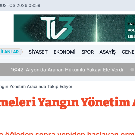
ĞUSTOS 2026 08:59
SIYASET
EKONOMI
SPOR
ASAYIŞ
GENE
 İLANLAR
Hükümlü Yakayı Ele Verdi
angın Yönetim Aracı'nda Takip Ediyor
şmeleri Yangın Yönetim
nde öğleden sonra yeniden başlayan orm