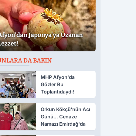
Afyon'dan Japonya'ya Uzanan
Lezzet!
UNLARA DA BAKIN
MHP Afyon'da
Gözler Bu
Toplantıdaydı!
Orkun Kökçü'nün Acı
Günü... Cenaze
Namazı Emirdağ'da