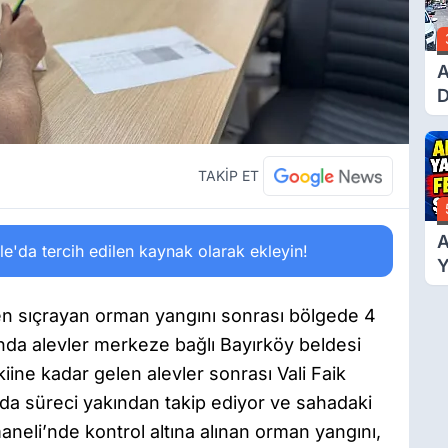
A
D
Ü
Y
T
TAKİP ET
A
'da tercih edilen kaynak olarak ekleyin!
Y
F
Ş
en sıçrayan orman yangını sonrası bölgede 4
nda alevler merkeze bağlı Bayırköy beldesi
iine kadar gelen alevler sonrası Vali Faik
da süreci yakından takip ediyor ve sahadaki
neli’nde kontrol altına alınan orman yangını,