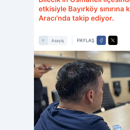
etkisiyle Bayırköy sınırına
Aracı'nda takip ediyor.
PAYLAŞ
Asayiş