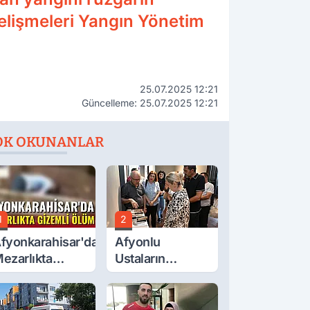
gelişmeleri Yangın Yönetim
25.07.2025 12:21
Güncelleme: 25.07.2025 12:21
OK OKUNANLAR
1
2
fyonkarahisar'da
Afyonlu
ezarlıkta
Ustaların
izemli Ölüm
Eserleri
Görücüye Çıktı