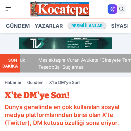
GÜNDEM
YAZARLAR
SIYASE
RESMI İLANLAR
i Çocuk
Meslektaşını Vuran Avukata 'Cinayete Tam
SON
DAKİKA
Teşebbüs' Suçlaması
Haberler
Gündem
X'te DM'ye Son!
X'te DM'ye Son!
Dünya genelinde en çok kullanılan sosyal
medya platformlarından birisi olan X'te
(Twitter), DM kutusu özelliği sona eriyor.