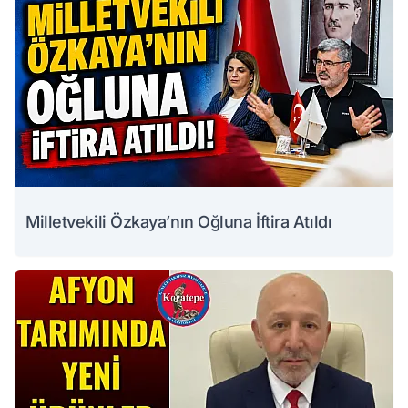
Milletvekili Özkaya’nın Oğluna İftira Atıldı