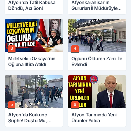
Afyon'da Tatil Kabusa
Afyonkarahisar'ın
Döndü, Acı Son!
Gururları İl Müdürüyle
Buluştu
3
4
Milletvekili Özkaya’nın
Oğlunu Öldüren Zanlı İle
Oğluna İftira Atıldı
Evlendi
5
6
Afyon'da Korkunç
Afyon Tarımında Yeni
Şüphe! Düştü Mü,
Ürünler Yolda
Öldürüldü Mü!