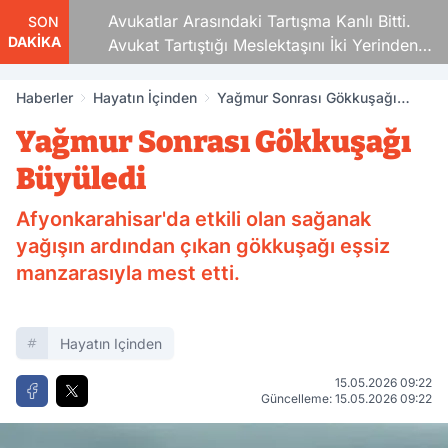
Avukatlar Arasındaki Tartışma Kanlı Bitti.
SON
DAKİKA
Avukat Tartıştığı Meslektaşını İki Yerinden
Vurdu
Haberler
Hayatın İçinden
Yağmur Sonrası Gökkuşağı
Büyüledi
Yağmur Sonrası Gökkuşağı
Büyüledi
Afyonkarahisar'da etkili olan sağanak
yağışın ardından çıkan gökkuşağı eşsiz
manzarasıyla mest etti.
Hayatın Içinden
15.05.2026 09:22
Güncelleme: 15.05.2026 09:22