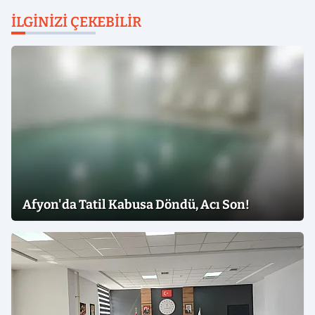
İLGINIZI ÇEKEBILIR
Afyon'da Tatil Kabusa Döndü, Acı Son!