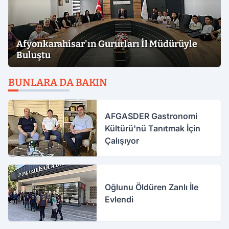
Afyonkarahisar'ın Gururları İl Müdürüyle
Buluştu
BUNLARA DA BAKIN
AFGASDER Gastronomi
Kültürü'nü Tanıtmak İçin
Çalışıyor
Oğlunu Öldüren Zanlı İle
Evlendi