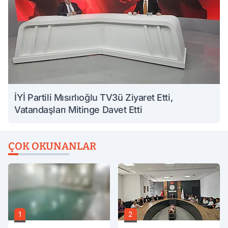
İYİ Partili Mısırlıoğlu TV3ü Ziyaret Etti,
Vatandaşları Mitinge Davet Etti
ÇOK OKUNANLAR
1
2