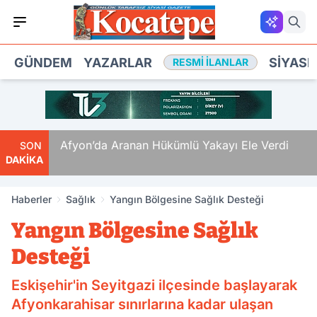
GÜNDEM
YAZARLAR
SIYASE
RESMI İLANLAR
 Ölüm
Afyon’da Aranan Hükümlü Yakayı Ele Verdi
SON
DAKİKA
Haberler
Sağlık
Yangın Bölgesine Sağlık Desteği
Yangın Bölgesine Sağlık
Desteği
Eskişehir'in Seyitgazi ilçesinde başlayarak
Afyonkarahisar sınırlarına kadar ulaşan