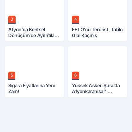
3
4
Afyon’da Kentsel
FETÖ'cü Terörist, Tatilci
Dönüşüm’de Ayrıntılar
Gibi Kaçmış
Ortaya Çıktı… Hakediş
Nasıl Olacak?
5
6
Sigara Fiyatlarına Yeni
Yüksek Askerî Şûra’da
Zam!
Afyonkarahisar'ı
İlgilendiren İki Karar