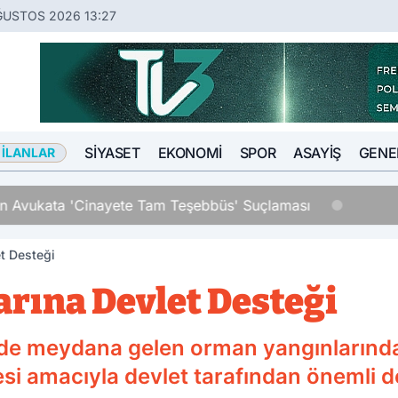
ĞUSTOS 2026 13:27
SIYASET
EKONOMI
SPOR
ASAYIŞ
GENE
 İLANLAR
an Avukata 'Cinayete Tam Teşebbüs' Suçlaması
t Desteği
rına Devlet Desteği
erde meydana gelen orman yangınlarında
si amacıyla devlet tarafından önemli d