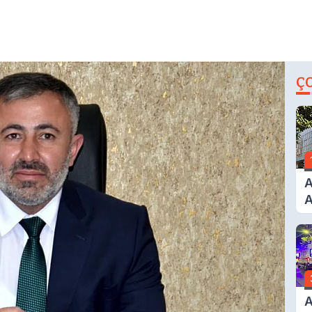
Ç
A
A
T
A
Ş
A