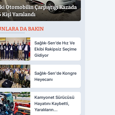
İki Otomobilin Çarpıştığı Kazada
5 Kişi Yaralandı
UNLARA DA BAKIN
Sağlık-Sen’de Hız Ve
Ekibi Rakipsiz Seçime
Gidiyor
Sağlık-Sen'de Kongre
Heyecanı
Kamyonet Sürücüsü
Hayatını Kaybetti,
Yaralıların