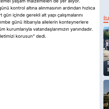
 temel yaşam malzemeleri de yer alıyor.
nü kontrol altına alınmasının ardından hızlıca
 gün içinde gerekli alt yapı çalışmalarını
İL
e günü itibarıyla ailelerin konteynerlere
 tüm kurumlarıyla vatandaşlarımızın yanındadır.
lletimizi korusun" dedi.