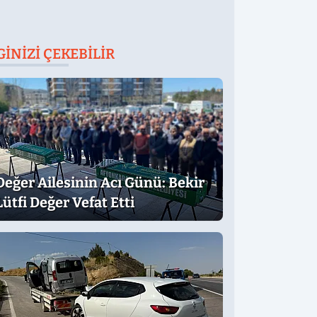
GINIZI ÇEKEBILIR
Değer Ailesinin Acı Günü: Bekir
Lütfi Değer Vefat Etti