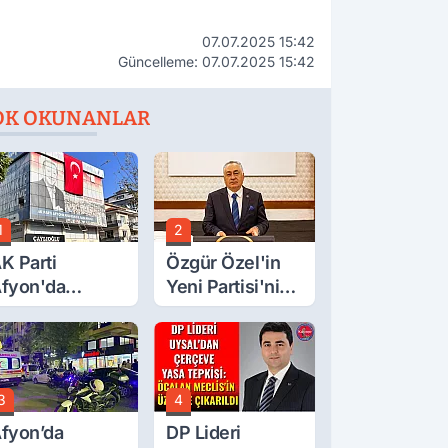
07.07.2025 15:42
Güncelleme: 07.07.2025 15:42
OK OKUNANLAR
1
2
K Parti
Özgür Özel'in
fyon'da
Yeni Partisi'nin
urgay Şahin'in
Afyon Başkanı
rdından Bir
Belli Oldu
ok Daha!
3
4
fyon’da
DP Lideri