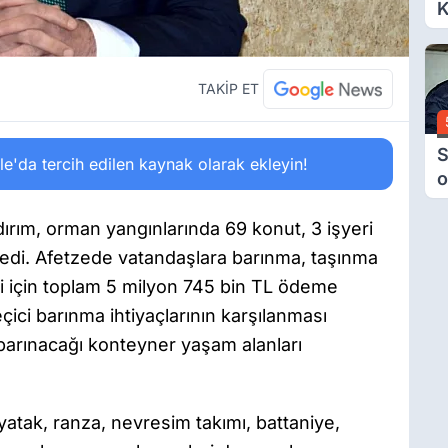
K
6
Ç
D
TAKİP ET
S
'da tercih edilen kaynak olarak ekleyin!
o
M
H
dırım, orman yangınlarında 69 konut, 3 işyeri
B
ledi. Afetzede vatandaşlara barınma, taşınma
A
li için toplam 5 milyon 745 bin TL ödeme
geçici barınma ihtiyaçlarının karşılanması
 barınacağı konteyner yaşam alanları
atak, ranza, nevresim takımı, battaniye,