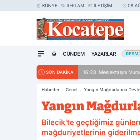
KÜNYE
REKLAM
İLETIŞIM
08 A
GÜNDEM
YAZARLAR
RESMI
16:23
Meslektaşını Vur
SON DAKİKA
Haberler
Genel
Yangın Mağdurlarına Devle
Yangın Mağdurla
Bilecik'te geçtiğimiz günl
mağduriyetlerinin giderilme