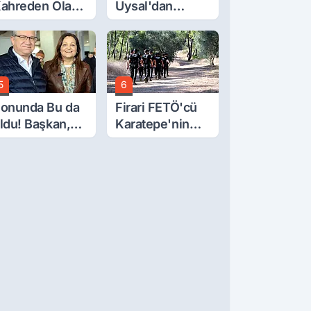
ahreden Olay:
Uysal'dan
 Yaşındaki
Çerçeve Yasa
ocuk 6. Kattan
Tepkisi: Öcalan
üştü
Meclis'in
Üzerine Çıkarıldı
5
6
onunda Bu da
Firari FETÖ'cü
ldu! Başkan,
Karatepe'nin
eclis Üyesini
Gösterdiği
obi
Yerler Didik
ahçesinden
Didik Aranıyor
ttırdı