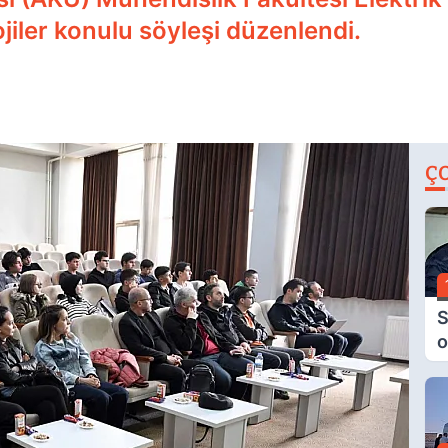
ojiler konulu söyleşi düzenlendi.
Ç
S
o
M
H
B
A