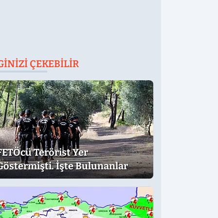
GINIZI ÇEKEBILIR
FETÖcü Terörist Yer
Göstermişti. İşte Bulunanlar