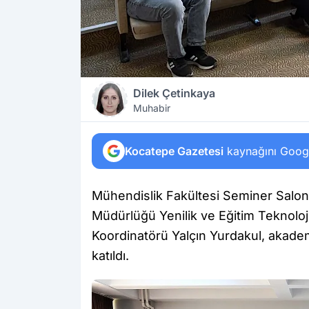
Dilek Çetinkaya
Muhabir
Kocatepe Gazetesi
kaynağını Google
Mühendislik Fakültesi Seminer Salon
Müdürlüğü Yenilik ve Eğitim Teknol
Koordinatörü Yalçın Yurdakul, akadem
katıldı.