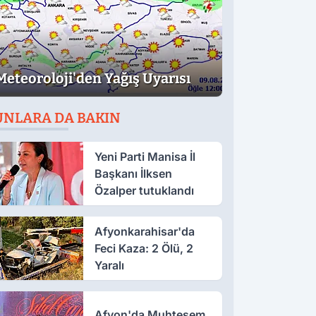
Meteoroloji'den Yağış Uyarısı
UNLARA DA BAKIN
Yeni Parti Manisa İl
Başkanı İlksen
Özalper tutuklandı
Afyonkarahisar'da
Feci Kaza: 2 Ölü, 2
Yaralı
Afyon'da Muhteşem