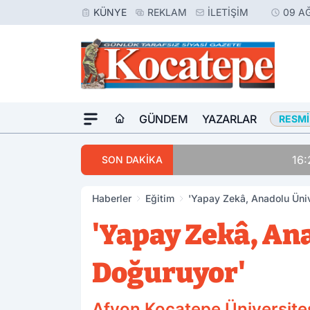
KÜNYE
REKLAM
İLETIŞIM
09 A
GÜNDEM
YAZARLAR
RESMI
16:23
Meslektaşını Vur
SON DAKİKA
Haberler
Eğitim
'Yapay Zekâ, Anadolu Üniver
'Yapay Zekâ, Ana
Doğuruyor'
Afyon Kocatepe Üniversites