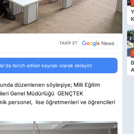
Y
K
Ç
Y
TAKİP ET
B
'da tercih edilen kaynak olarak ekleyin!
A
G
B
unda düzenlenen söyleşiye; Milli Eğitim
E
ojileri Genel Müdürlüğü GENÇTEK
ik personel, lise öğretmenleri ve öğrencileri