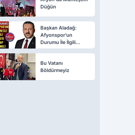
Düğün
Başkan Aladağ:
Afyonspor’un
Durumu İle İlgili
Millete Hesap
Verilmeli
Bu Vatanı
Böldürmeyiz