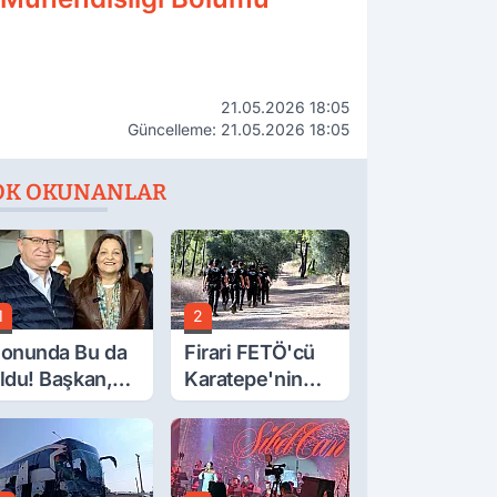
21.05.2026 18:05
Güncelleme: 21.05.2026 18:05
OK OKUNANLAR
1
2
onunda Bu da
Firari FETÖ'cü
ldu! Başkan,
Karatepe'nin
eclis Üyesini
Gösterdiği
obi
Yerler Didik
ahçesinden
Didik Aranıyor
ttırdı