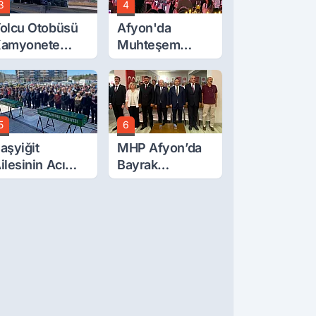
3
4
olcu Otobüsü
Afyon'da
amyonete
Muhteşem
arptı: 1 Ölü, 15
Düğün
aralı
5
6
aşyiğit
MHP Afyon’da
ilesinin Acı
Bayrak
ünü: Ali
Değişimi!
aşyiğit Vefat
Danaoğlu’ndan
tti
Dikkat Çeken
Mesaj