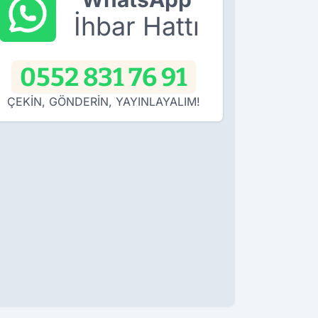
İhbar Hattı
0552 831 76 91
ÇEKİN, GÖNDERİN, YAYINLAYALIM!