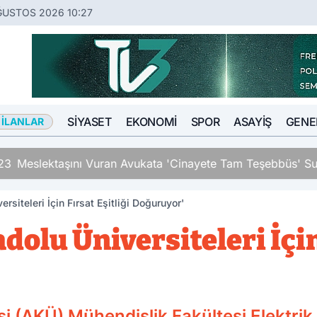
ĞUSTOS 2026 10:27
SIYASET
EKONOMI
SPOR
ASAYIŞ
GENE
 İLANLAR
an Avukata 'Cinayete Tam Teşebbüs' Suçlaması
siteleri İçin Fırsat Eşitliği Doğuruyor'
dolu Üniversiteleri İçin 
i (AKÜ) Mühendislik Fakültesi Elektri