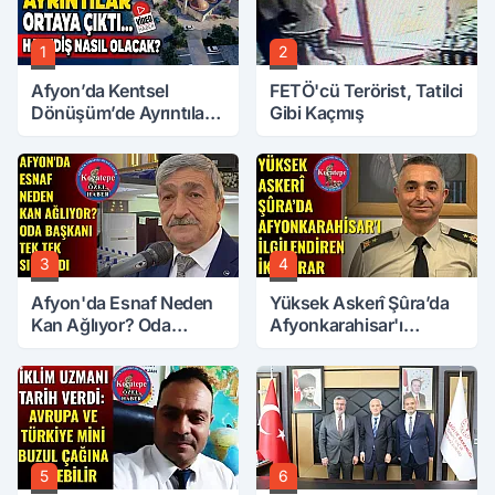
1
2
Afyon’da Kentsel
FETÖ'cü Terörist, Tatilci
Dönüşüm’de Ayrıntılar
Gibi Kaçmış
Ortaya Çıktı… Hakediş
Nasıl Olacak?
3
4
Afyon'da Esnaf Neden
Yüksek Askerî Şûra’da
Kan Ağlıyor? Oda
Afyonkarahisar'ı
Başkanı Tek Tek Sıraladı
İlgilendiren İki Karar
5
6