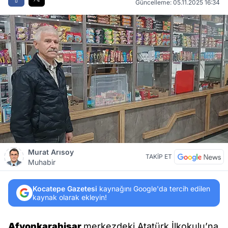
Güncelleme: 05.11.2025 16:34
Murat Arısoy
TAKİP ET
Muhabir
Kocatepe Gazetesi
kaynağını Google'da tercih edilen
kaynak olarak ekleyin!
Afyonkarahisar
merkezdeki Atatürk İlkokulu’na