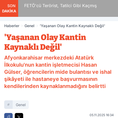
r
FETÖ'cü Terörist, Tatilci Gibi Kaçmış
SON
DAKİKA
Haberler
Genel
'Yaşanan Olay Kantin Kaynaklı Değil'
'Yaşanan Olay Kantin
Kaynaklı Değil'
Afyonkarahisar merkezdeki Atatürk
İlkokulu'nun kantin işletmecisi Hasan
Gülser, öğrencilerin mide bulantısı ve ishal
şikâyeti ile hastaneye başvurmasının
kendilerinden kaynaklanmadığını belirtti
Genel
05.11.2025 16:34