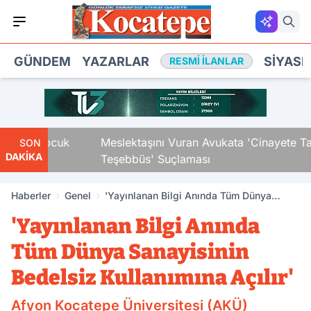
GÜNDEM
YAZARLAR
SIYASE
RESMI İLANLAR
aki Çocuk
Meslektaşını Vuran Avukata 'Cinayete Tam
SON
DAKİKA
Teşebbüs' Suçlaması
Haberler
Genel
'Yayınlanan Bilgi Anında Tüm Dünya
Sanayisinin Bedelsiz Kullanımına Açılır'
'Yayınlanan Bilgi Anında
Tüm Dünya Sanayisinin
Bedelsiz Kullanımına Açılır'
Afyon Kocatepe Üniversitesi (AKÜ)