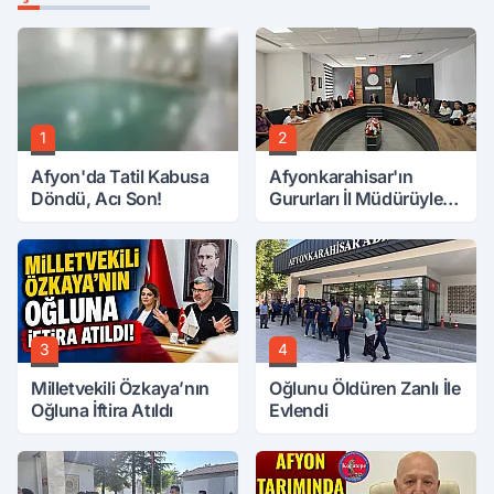
1
2
Afyon'da Tatil Kabusa
Afyonkarahisar'ın
Döndü, Acı Son!
Gururları İl Müdürüyle
Buluştu
3
4
Milletvekili Özkaya’nın
Oğlunu Öldüren Zanlı İle
Oğluna İftira Atıldı
Evlendi