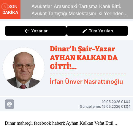
Avukatlar Arasındaki Tartışma Kanlı Bitti.
SON
DAKİKA
Avukat Tartıştığı Meslektaşını İki Yerinden
Vurdu
Yazarlar
Tüm Yazıları
Dinar'lı Şair-Yazar
AYHAN KALKAN DA
GİTTİ!...
İrfan Ünver Nasrattınoğlu
19.05.2026 01:04
Güncelleme: 19.05.2026 01:04
Dinar mahreçli facebook haberi: Ayhan Kalkan Vefat Etti!...