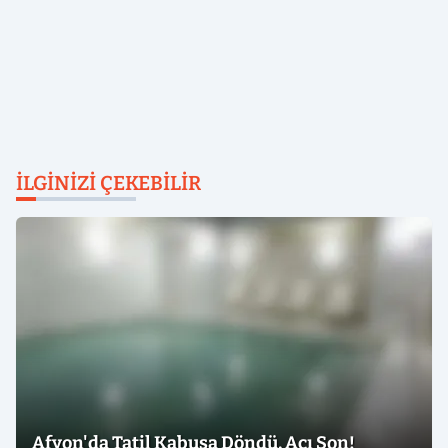
İLGINIZI ÇEKEBILIR
Afyon'da Tatil Kabusa Döndü, Acı Son!