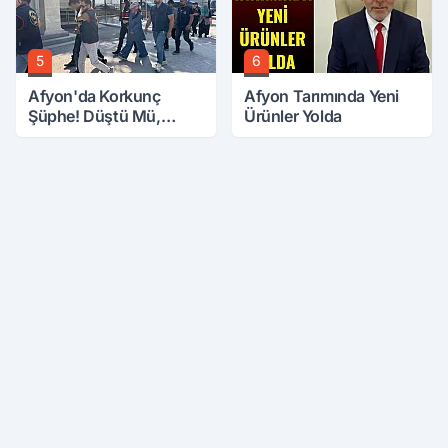
5
6
Afyon'da Korkunç
Afyon Tarımında Yeni
Şüphe! Düştü Mü,
Ürünler Yolda
Öldürüldü Mü!