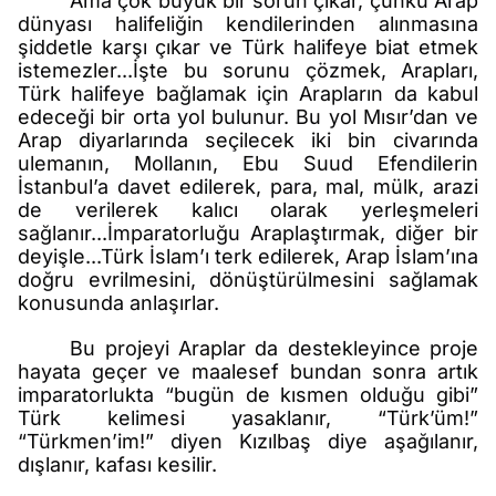
Ama çok büyük bir sorun çıkar, çünkü Arap
dünyası halifeliğin kendilerinden alınmasına
şiddetle karşı çıkar ve Türk halifeye biat etmek
istemezler...İşte bu sorunu çözmek, Arapları,
Türk halifeye bağlamak için Arapların da kabul
edeceği bir orta yol bulunur. Bu yol Mısır’dan ve
Arap diyarlarında seçilecek iki bin civarında
ulemanın, Mollanın, Ebu Suud Efendilerin
İstanbul’a davet edilerek, para, mal, mülk, arazi
de verilerek kalıcı olarak yerleşmeleri
sağlanır...İmparatorluğu Araplaştırmak, diğer bir
deyişle...Türk İslam’ı terk edilerek, Arap İslam’ına
doğru evrilmesini, dönüştürülmesini sağlamak
konusunda anlaşırlar.
Bu projeyi Araplar da destekleyince proje
hayata geçer ve maalesef bundan sonra artık
imparatorlukta “bugün de kısmen olduğu gibi”
Türk kelimesi yasaklanır, “Türk’üm!”
“Türkmen’im!” diyen Kızılbaş diye aşağılanır,
dışlanır, kafası kesilir.