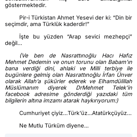
göstermektedir.
Pir-i Türkistan Ahmet Yesevi der ki: “Din bir
seçimdir, ama Türklük kaderdir!”
İşte bu yüzden “Arap sevici mezhepçi”
değil…
(Ve ben de Nasrattınoğlu Hacı Hafız
Mehmet Dedemin ve onun torunu olan Babam’ın
bana verdiği dini, ahlaki ve Milli terbiye ile
bugünlere gelmiş olan Nasrattınoğlu İrfan Ünver
olarak Allah’a şükürler ederek ve Elhamdülillah
Müslümanım diyerek DrMehmet Telek’in
facebook adresime gönderdiği yazıdaki tüm
bilgilerin altına imzamı atarak haykırıyorum:)
Cumhuriyet çiyiz…Türk'üz...Atatürkçüyüz…
Ne Mutlu Türküm diyene...