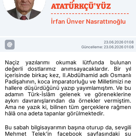
ATATÜRKÇÜ'YÜZ
İrfan Ünver Nasrattınoğlu
23.06.2026 01:08
Güncelleme: 23.06.2026 01:08
Naçiz yazılarımı okumak lütfunda bulunan
değerli dostlarımız anımsayacaklardır. Bir yıl
içerisinde birkaç kez, II.Abdülhamid adlı Osmanlı
Padişahının, koca imparatorluğu ve Milletimizi ne
hallere düşürdüğünü yazıp yayımlamıştım. Ve bu
adamın Türk-İslâm gelenek ve göreneklerine
aykırı davranışlarından da örnekler vermiştim.
Ama ne yazık ki, bilinen tüm gerçeklere rağmen
hâlâ ona adeta tapanlar görülmektedir.
Bu sabah bilgisayarımın başına oturup da, sevgili
Mehmet Telek’in facebook sayfasındaki şu