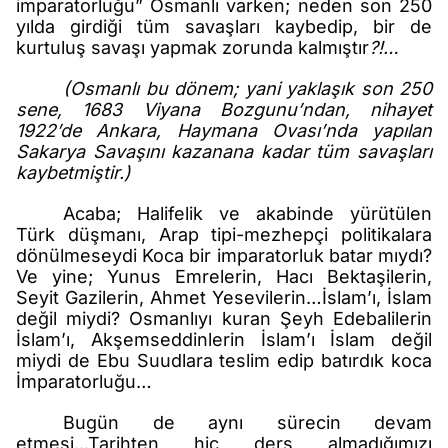
imparatorluğu” Osmanlı varken; neden son 250
yılda girdiği tüm savaşları kaybedip, bir de
kurtuluş savaşı yapmak zorunda kalmıştır
?!…
(Osmanlı bu dönem; yani yaklaşık son 250
sene, 1683 Viyana Bozgunu’ndan, nihayet
1922’de Ankara, Haymana Ovası’nda yapılan
Sakarya Savaşını kazanana kadar tüm savaşları
kaybetmiştir.)
Acaba; Halifelik ve akabinde yürütülen
Türk düşmanı, Arap tipi-mezhepçi politikalara
dönülmeseydi Koca bir imparatorluk batar mıydı?
Ve yine; Yunus Emrelerin, Hacı Bektaşilerin,
Seyit Gazilerin, Ahmet Yesevilerin…İslam’ı, İslam
değil miydi? Osmanlıyı kuran Şeyh Edebalilerin
İslam’ı, Akşemseddinlerin İslam’ı İslam değil
miydi de Ebu Suudlara teslim edip batırdık koca
İmparatorluğu…
Bugün de aynı sürecin devam
etmesi...Tarihten hiç ders almadığımızı