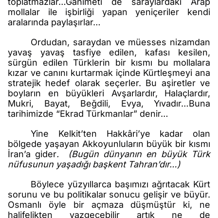
toplatmazlar…Ganimeti de saraylardaki Arap
mollalar ile işbirliği yapan yeniçeriler kendi
aralarında paylaşırlar…
Ordudan, saraydan ve müesses nizamdan
yavaş yavaş tasfiye edilen, kafası kesilen,
sürgün edilen Türklerin bir kısmı bu mollalara
kızar ve canını kurtarmak içinde Kürtleşmeyi ana
stratejik hedef olarak seçerler. Bu aşiretler ve
boyların en büyükleri Avşarlardır, Halaçlardır,
Mukri, Bayat, Beğdili, Evya, Yıvadır…Buna
tarihimizde “Ekrad Türkmanlar” denir…
Yine Kelkit’ten Hakkâri’ye kadar olan
bölgede yaşayan Akkoyunluların büyük bir kısmı
İran’a gider
.
(Bugün dünyanın en büyük Türk
nüfusunun yaşadığı başkent Tahran’dır…)
Böylece yüzyıllarca başımızı ağrıtacak Kürt
sorunu ve bu politikalar sonucu gelişir ve büyür.
Osmanlı öyle bir açmaza düşmüştür ki, ne
halifelikten vazgeçebilir artık ne de