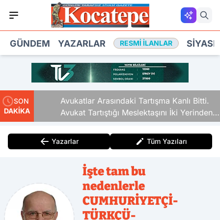
GÜNDEM
YAZARLAR
SIYASE
RESMI İLANLAR
Avukatlar Arasındaki Tartışma Kanlı Bitti.
SON
DAKİKA
Avukat Tartıştığı Meslektaşını İki Yerinden
Vurdu
Yazarlar
Tüm Yazıları
İşte tam bu
nedenlerle
CUMHURİYETÇİ-
TÜRKÇÜ-