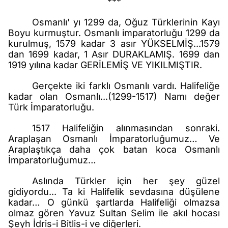
***
Osmanlı' yı 1299 da, Oğuz Türklerinin Kayı
Boyu kurmuştur. Osmanlı imparatorluğu 1299 da
kurulmuş, 1579 kadar 3 asır YÜKSELMİŞ...1579
dan 1699 kadar, 1 Asır DURAKLAMIŞ. 1699 dan
1919 yılına kadar GERİLEMİŞ VE YIKILMIŞTIR.
Gerçekte iki farklı Osmanlı vardı. Halifeliğe
kadar olan Osmanlı...(1299-1517) Namı değer
Türk İmparatorluğu.
1517 Halifeliğin alınmasından sonraki.
Araplaşan Osmanlı İmparatorluğumuz… Ve
Araplaştıkça daha çok batan koca Osmanlı
İmparatorluğumuz…
Aslında Türkler için her şey güzel
gidiyordu... Ta ki Halifelik sevdasına düşülene
kadar… O günkü şartlarda Halifeliği olmazsa
olmaz gören Yavuz Sultan Selim ile akıl hocası
Şeyh İdris-i Bitlis-i ve diğerleri.