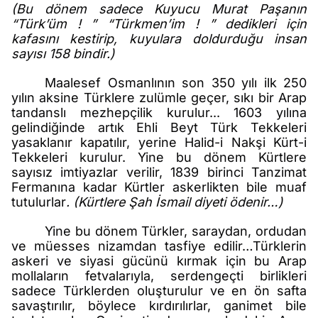
(Bu dönem sadece Kuyucu Murat Paşanın
“Türk’üm ! ”
“Türkmen’im ! ” dedikleri için
kafasını kestirip, kuyulara doldurduğu insan
sayısı 158 bindir.)
Maalesef Osmanlının son 350 yılı ilk 250
yılın aksine Türklere zulümle geçer, sıkı bir Arap
tandanslı mezhepçilik kurulur... 1603 yılına
gelindiğinde artık Ehli Beyt Türk Tekkeleri
yasaklanır kapatılır, yerine Halid-i Nakşi Kürt-i
Tekkeleri kurulur. Yine bu dönem Kürtlere
sayısız imtiyazlar verilir, 1839 birinci Tanzimat
Fermanına kadar Kürtler askerlikten bile muaf
tutulurlar
. (Kürtlere Şah İsmail diyeti ödenir…)
Yine bu dönem Türkler, saraydan, ordudan
ve müesses nizamdan tasfiye edilir…Türklerin
askeri ve siyasi gücünü kırmak için bu Arap
mollaların fetvalarıyla, serdengeçti birlikleri
sadece Türklerden oluşturulur ve en ön safta
savaştırılır, böylece kırdırılırlar, ganimet bile