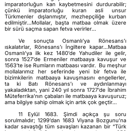
imparatorluğun kan kaybetmesini durdurabilir;
çünkü imparatorluğu kuran asli unsur
Türkmenler dışlanmıştır, mezhepçiliğe kurban
edilmiştir…Mollalar, başta matbaa olmak üzere
bir sürü saçma sapan fetva verirler…
Ve sonuçta Osmanlı’ya Rönesans’ı
ıskalatırlar, Rönesans’ı İngiltere kapar…Matbaa
Osmanlı’ya ilk kez 1480’de Yahudiler ile gelir,
sonra 1527’de Ermeniler matbaaya kavuşur ve
1563’te ise Rumların matbaası vardır.
Bu meşhur
mollalarımız her seferinde yeni bir fetva ile
bizimkilerin matbaaya kavuşmasını engellerler,
ta ki Batı Rönesans’ı ve aydınlanmayı
yakaladıktan, yani 240 yıl sonra 1727’de İbrahim
Müteferrika’nın çabaları ile matbaaya kavuşuruz;
ama bilgiye sahip olmak için artık çok geçtir…
11 Eylül 1683. Şimdi açıkça şu soru
sorulmalıdır; 1299’dan 1683 Viyana Bozgunu’na
kadar savaştığı tüm savaşları kazanan bir “Türk