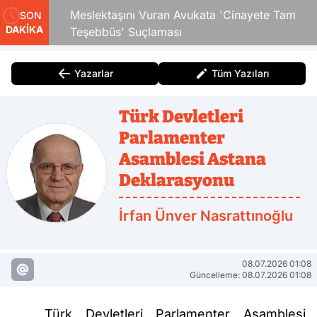
 Çocuk
Meslektaşını Vuran Avukata 'Cinayete Tam
SON
DAKİKA
Teşebbüs' Suçlaması
Yazarlar
Tüm Yazıları
Türk Devletleri
Parlamenter
Asamblesi Astana
Deklarasyonu
İrfan Ünver Nasrattınoğlu
08.07.2026 01:08
Güncelleme: 08.07.2026 01:08
Türk Devletleri Parlamenter Asamblesi