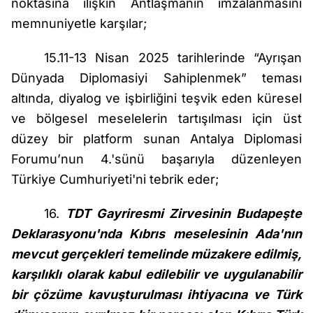
noktasına ilişkin Antlaşmanın imzalanmasını
memnuniyetle karşılar;
15.11-13 Nisan 2025 tarihlerinde “Ayrışan
Dünyada Diplomasiyi Sahiplenmek” teması
altında, diyalog ve işbirliğini teşvik eden küresel
ve bölgesel meselelerin tartışılması için üst
düzey bir platform sunan Antalya Diplomasi
Forumu’nun 4.'sünü başarıyla düzenleyen
Türkiye Cumhuriyeti'ni tebrik eder;
16.
TDT Gayriresmi Zirvesinin Budapeşte
Deklarasyonu'nda Kıbrıs meselesinin Ada'nın
mevcut gerçekleri temelinde müzakere edilmiş,
karşılıklı olarak kabul edilebilir ve uygulanabilir
bir çözüme kavuşturulması ihtiyacına ve Türk