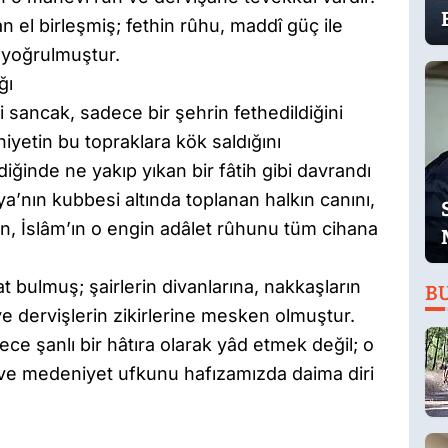
an el birleşmiş; fethin rûhu, maddî güç ile
yoğrulmuştur.
ğı
li sancak, sadece bir şehrin fethedildiğini
iyetin bu topraklara kök saldığını
ğinde ne yakıp yıkan bir fâtih gibi davrandı
a’nın kubbesi altında toplanan halkın canını,
ken, İslâm’ın o engin adâlet rûhunu tüm cihana
t bulmuş; şairlerin divanlarına, nakkaşların
B
 ve dervişlerin zikirlerine mesken olmuştur.
ce şanlı bir hâtıra olarak yâd etmek değil; o
ve medeniyet ufkunu hafızamızda daima diri