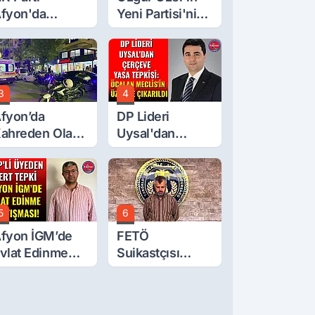
fyon'da
Yeni Partisi'nin
urgay Şahin'in
Afyon Başkanı
rdından Bir
Belli Oldu
ok Daha!
3
4
fyon’da
DP Lideri
ahreden Olay:
Uysal'dan
 Yaşındaki
Çerçeve Yasa
ocuk 6. Kattan
Tepkisi: Öcalan
üştü
Meclis'in
Üzerine Çıkarıldı
5
6
fyon İGM’de
FETÖ
vlat Edinme
Suikastçısı
artışması!
Burkay
Karatepe
Anlatmaya