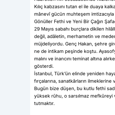
Kılıç kabzasını tutan el ile duaya kalk
mânevî gücün muhteşem imtizacıyla 
​Gönüller Fethi ve Yeni Bir Çağın Şafa
​29 Mayıs sabahı burçlara dikilen hilâl
değil, adâletin, merhametin ve meden
müjdeliyordu. Genç Hakan, şehre girdi
ne de intikam peşinde koştu. Ayasofy
malını ve inancını teminat altına alır
gösterdi.
​İstanbul, Türk’ün elinde yeniden haya
fırçalarına, sanatkârların ilmeklerine
Bugün bize düşen, bu kutlu fethi sade
yüksek rûhu, o sarsılmaz mefkûreyi 
tutmaktır.