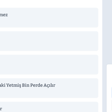
emez
ki Yetmiş Bin Perde Açılır
r