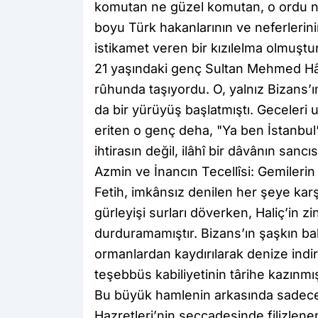
komutan ne güzel komutan, o ordu ne
boyu Türk hakanlarının ve neferleri
istikamet veren bir kızılelma olmuştur
​21 yaşındaki genç Sultan Mehmed Hâ
rûhunda taşıyordu. O, yalnız Bizans’ın
da bir yürüyüş başlatmıştı. Geceleri
eriten o genç deha, "Ya ben İstanbul’u
ihtirasın değil, ilâhî bir dâvânın sancı
​Azmin ve İnancın Tecellîsi: Gemiler
​Fetih, imkânsız denilen her şeye ka
gürleyişi surları döverken, Haliç’in zi
durduramamıştır. Bizans’ın şaşkın bak
ormanlardan kaydırılarak denize indir
teşebbüs kabiliyetinin târihe kazınm
​Bu büyük hamlenin arkasında sadece
Hazretleri’nin seccadesinde filizlen