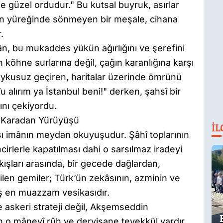
 güzel ordudur." Bu kutsal buyruk, asırlar
nin yüreğinde sönmeyen bir meşale, cihana
.
n, bu mukaddes yükün ağırlığını ve şerefini
 köhne surlarına değil, çağın karanlığına karşı
 uykusuz geçiren, haritalar üzerinde ömrünü
 alırım ya İstanbul beni!" derken, şahsî bir
sını çekiyordu.
in Karadan Yürüyüşü
İL
rşı imânın meydan okuyuşudur. Şâhî toplarının
ncirlerle kapatılması dahi o sarsılmaz iradeyi
ışları arasında, bir gecede dağlardan,
ilen gemiler; Türk’ün zekâsının, azminin ve
ış en muazzam vesikasıdır.
 askeri strateji değil, Akşemseddin
en o mânevî rûh ve dervişane tevekkül vardır.