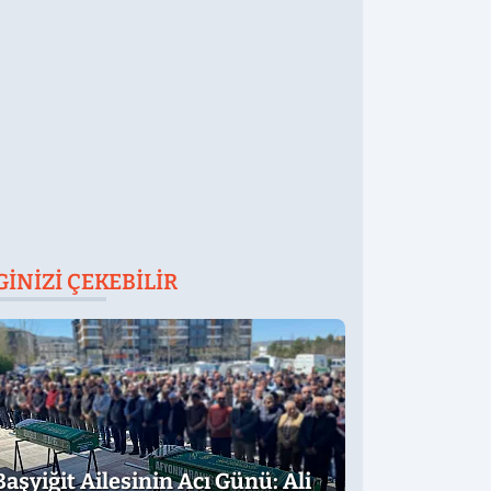
Devam Ediyor:
Suikast İçin
Gittim
GINIZI ÇEKEBILIR
Başyiğit Ailesinin Acı Günü: Ali