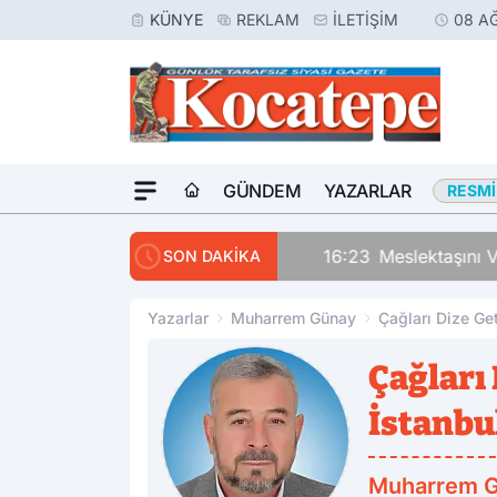
KÜNYE
REKLAM
İLETIŞIM
08 A
GÜNDEM
YAZARLAR
RESMI
16:23
Meslektaşını Vur
SON DAKİKA
Yazarlar
Muharrem Günay
Çağları Dize Get
Çağları 
İstanbu
Muharrem 