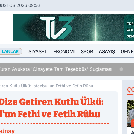
ĞUSTOS 2026 09:56
SIYASET
EKONOMI
SPOR
ASAYIŞ
GENE
 İLANLAR
an Avukata 'Cinayete Tam Teşebbüs' Suçlaması
iren Kutlu Ülkü: İstanbul'un Fethi ve Fetih Rûhu
Ç
Dize Getiren Kutlu Ülkü:
l'un Fethi ve Fetih Rûhu
Günay
A