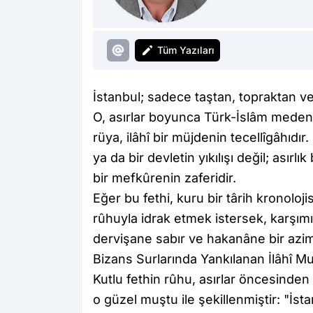
Tüm Yazıları
​İstanbul; sadece taştan, topraktan ve
O, asırlar boyunca Türk-İslâm meden
rüya, ilâhî bir müjdenin tecellîgâhıdır
ya da bir devletin yıkılışı değil; asırl
bir mefkûrenin zaferidir.
​Eğer bu fethi, kuru bir târih kronolo
rûhuyla idrak etmek istersek, karşım
dervişane sabır ve hakanâne bir azim
​Bizans Surlarında Yankılanan İlâhî M
​Kutlu fethin rûhu, asırlar öncesinde
o güzel muştu ile şekillenmiştir: "İs