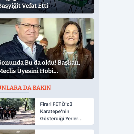
Başyiğit Vefat Etti
Sonunda Bu da oldu! Başkan,
Meclis Üyesini Hobi
Bahçesinden Attırdı
UNLARA DA BAKIN
Firari FETÖ'cü
Karatepe'nin
Gösterdiği Yerler
Didik Didik Aranıyor