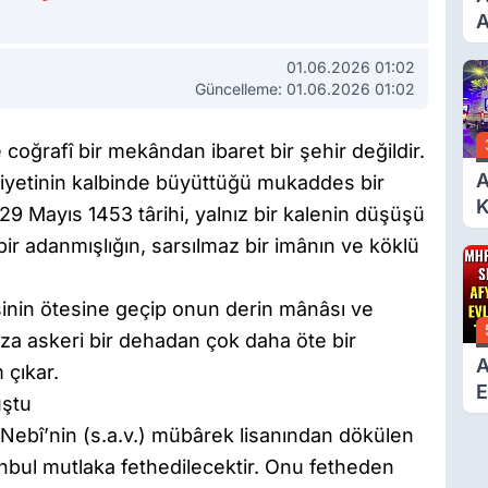
A
T
01.06.2026 01:02
A
Güncelleme: 01.06.2026 01:02
Ş
 coğrafî bir mekândan ibaret bir şehir değildir.
A
iyetinin kalbinde büyüttüğü mukaddes bir
K
. 29 Mayıs 1453 târihi, yalnız bir kalenin düşüşü
6
ık bir adanmışlığın, sarsılmaz bir imânın ve köklü
Ç
D
jisinin ötesine geçip onun derin mânâsı ve
ıza askeri bir dehadan çok daha öte bir
A
 çıkar.
E
uştu
T
n Nebî’nin (s.a.v.) mübârek lisanından dökülen
tanbul mutlaka fethedilecektir. Onu fetheden