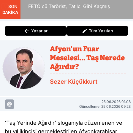
r
FETÖ'cü Terörist, Tatilci Gibi Kaçmış
SON
DAKİKA
Yazarlar
Tüm Yazıları
Afyon'un Fuar
Meselesi… Taş Nerede
Ağırdır?
Sezer Küçükkurt
25.06.2026 01:08
Güncelleme: 25.06.2026 09:23
‘Taş Yerinde Ağırdır’ sloganıyla düzenlenen ve
bu yıl ikincisi gerçekleştirilen Afyonkarahisar