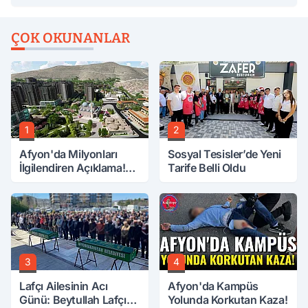
ÇOK OKUNANLAR
1
2
Afyon'da Milyonları
Sosyal Tesisler’de Yeni
İlgilendiren Açıklama!
Tarife Belli Oldu
Tarih Netleşti!
3
4
Lafçı Ailesinin Acı
Afyon'da Kampüs
Günü: Beytullah Lafçı
Yolunda Korkutan Kaza!