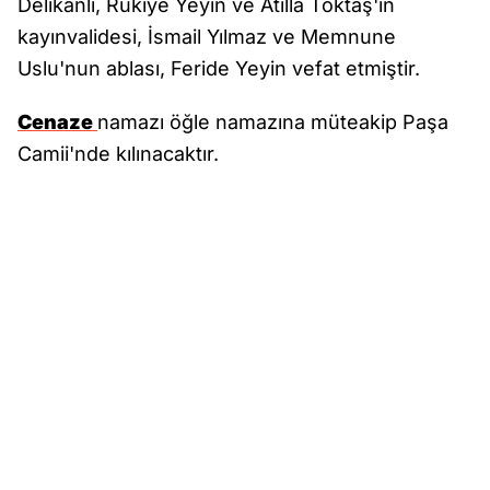
Delikanlı, Rukiye Yeyin ve Atilla Toktaş'ın
kayınvalidesi, İsmail Yılmaz ve Memnune
Uslu'nun ablası, Feride Yeyin vefat etmiştir.
Cenaze
namazı öğle namazına müteakip Paşa
Camii'nde kılınacaktır.