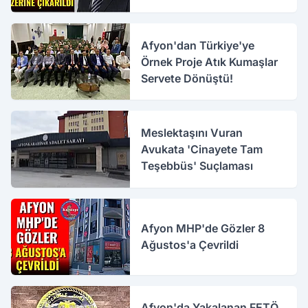
Çıkarıldı
Afyon'dan Türkiye'ye
Örnek Proje Atık Kumaşlar
Servete Dönüştü!
Meslektaşını Vuran
Avukata 'Cinayete Tam
Teşebbüs' Suçlaması
Afyon MHP'de Gözler 8
Ağustos'a Çevrildi
Afyon'da Yakalanan FETÖ