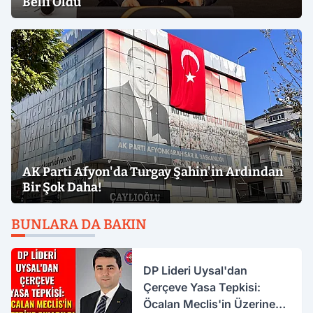
Belli Oldu
AK Parti Afyon'da Turgay Şahin'in Ardından
Bir Şok Daha!
BUNLARA DA BAKIN
DP Lideri Uysal'dan
Çerçeve Yasa Tepkisi:
Öcalan Meclis'in Üzerine