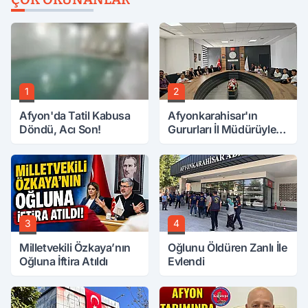
1
2
Afyon'da Tatil Kabusa
Afyonkarahisar'ın
Döndü, Acı Son!
Gururları İl Müdürüyle
Buluştu
3
4
Milletvekili Özkaya’nın
Oğlunu Öldüren Zanlı İle
Oğluna İftira Atıldı
Evlendi