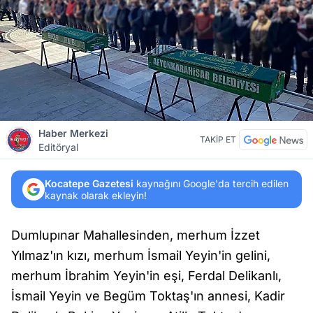
Haber Merkezi
TAKİP ET
Editöryal
Kocatepe Gazetesi
kaynağını Google'da tercih edilen
kaynak olarak ekleyin!
Dumlupınar Mahallesinden, merhum İzzet
Yılmaz'ın kızı, merhum İsmail Yeyin'in gelini,
merhum İbrahim Yeyin'in eşi, Ferdal Delikanlı,
İsmail Yeyin ve Begüm Toktaş'ın annesi, Kadir