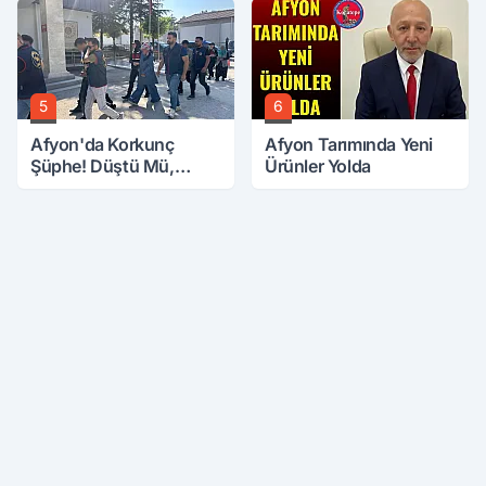
5
6
Afyon'da Korkunç
Afyon Tarımında Yeni
Şüphe! Düştü Mü,
Ürünler Yolda
Öldürüldü Mü!