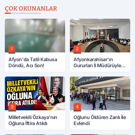
ÇOK OKUNANLAR
1
2
Afyon'da Tatil Kabusa
Afyonkarahisar'ın
Döndü, Acı Son!
Gururları İl Müdürüyle
Buluştu
3
4
Milletvekili Özkaya’nın
Oğlunu Öldüren Zanlı İle
Oğluna İftira Atıldı
Evlendi