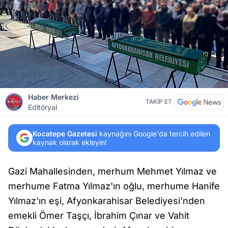
Haber Merkezi
TAKİP ET
Editöryal
Kocatepe Gazetesi
kaynağını Google'da tercih edilen
kaynak olarak ekleyin!
Gazi Mahallesinden, merhum Mehmet Yılmaz ve
merhume Fatma Yılmaz'ın oğlu, merhume Hanife
Yılmaz'ın eşi, Afyonkarahisar Belediyesi'nden
emekli Ömer Taşçı, İbrahim Çınar ve Vahit