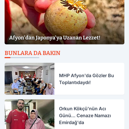
Afyon'dan Japonya'ya Uzanan Lezzet!
BUNLARA DA BAKIN
MHP Afyon'da Gözler Bu
Toplantıdaydı!
Orkun Kökçü'nün Acı
Günü... Cenaze Namazı
Emirdağ'da