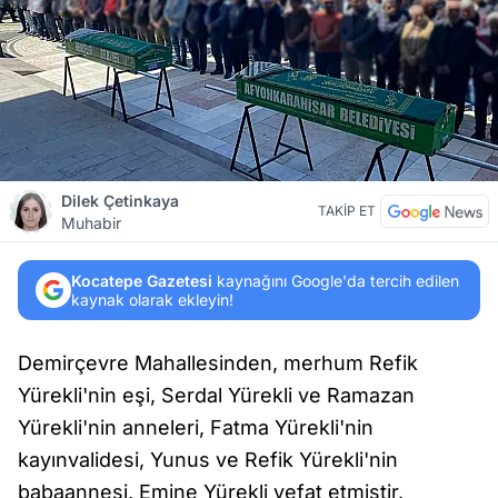
Dilek Çetinkaya
TAKİP ET
Muhabir
Kocatepe Gazetesi
kaynağını Google'da tercih edilen
kaynak olarak ekleyin!
Demirçevre Mahallesinden, merhum Refik
Yürekli'nin eşi, Serdal Yürekli ve Ramazan
Yürekli'nin anneleri, Fatma Yürekli'nin
kayınvalidesi, Yunus ve Refik Yürekli'nin
babaannesi, Emine Yürekli vefat etmiştir.