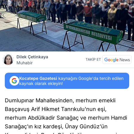
Dilek Çetinkaya
TAKİP ET
Muhabir
Kocatepe Gazetesi
kaynağını Google'da tercih edilen
kaynak olarak ekleyin!
Dumlupınar Mahallesinden, merhum emekli
Başçavuş Arif Hikmet Tanrıkulu'nun eşi,
merhum Abdülkadir Sarıağaç ve merhum Hamdi
Sarıağaç'ın kız kardeşi, Ünay Gündüz'ün