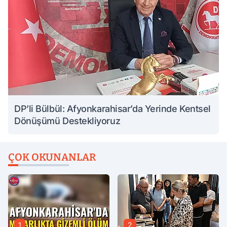
DP’li Bülbül: Afyonkarahisar’da Yerinde Kentsel
Dönüşümü Destekliyoruz
ÇOK OKUNANLAR
1
2