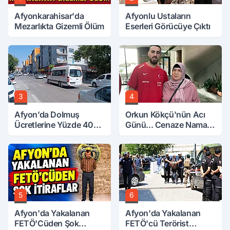
Afyonkarahisar'da
Afyonlu Ustaların
Mezarlıkta Gizemli Ölüm
Eserleri Görücüye Çıktı
3
4
Afyon’da Dolmuş
Orkun Kökçü'nün Acı
Ücretlerine Yüzde 40
Günü... Cenaze Namazı
Zam Talebi
Emirdağ'da
5
6
Afyon'da Yakalanan
Afyon'da Yakalanan
FETÖ'Cüden Şok
FETÖ'cü Terörist