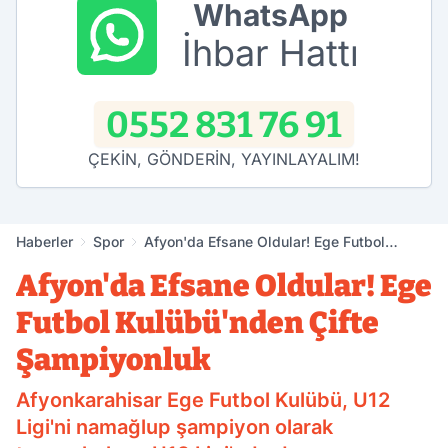
WhatsApp
İhbar Hattı
0552 831 76 91
ÇEKİN, GÖNDERİN, YAYINLAYALIM!
Haberler
Spor
Afyon'da Efsane Oldular! Ege Futbol
Kulübü'nden Çifte Şampiyonluk
Afyon'da Efsane Oldular! Ege
Futbol Kulübü'nden Çifte
Şampiyonluk
Afyonkarahisar Ege Futbol Kulübü, U12
Ligi'ni namağlup şampiyon olarak