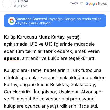
Sıla Oral
TAKİP ET
Muhabir
Kocatepe Gazetesi
kaynağını Google'da tercih edilen
kaynak olarak ekleyin!
Kulüp Kurucusu Muaz Kurtay, yaptığı
açıklamada, U12 ve U13 liglerinde mücadele
eden tüm takımları tebrik ederek, emek veren
sporcu
, antrenör ve kulüplere teşekkür etti.
Kulüp olarak temel hedeflerinin Türk futboluna
nitelikli sporcular kazandırmak olduğunu belirten
Kurtay, bugüne kadar Beşiktaş, Galatasaray,
Gençlerbirliği, İnegölspor, Uşakspor, Afyonspor
ve Etimesgut Belediyespor gibi profesyonel
kulüplere oyuncular yetiştirdiklerini ifade etti.