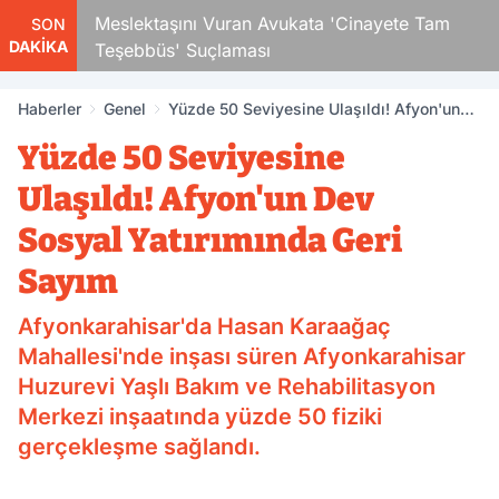
cuk
Meslektaşını Vuran Avukata 'Cinayete Tam
SON
DAKİKA
Teşebbüs' Suçlaması
Haberler
Genel
Yüzde 50 Seviyesine Ulaşıldı! Afyon'un
Dev Sosyal Yatırımında Geri Sayım
Yüzde 50 Seviyesine
Ulaşıldı! Afyon'un Dev
Sosyal Yatırımında Geri
Sayım
Afyonkarahisar'da Hasan Karaağaç
Mahallesi'nde inşası süren Afyonkarahisar
Huzurevi Yaşlı Bakım ve Rehabilitasyon
Merkezi inşaatında yüzde 50 fiziki
gerçekleşme sağlandı.