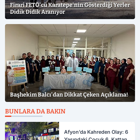
Firari FETÖ'cü Karatepe'nin Gösterdiği Yerler
Didik Didik Aranıyor
Başhekim Balcı'dan Dikkat Çeken Açıklama!
BUNLARA DA BAKIN
Afyon’da Kahreden Olay: 6
Yaşındaki Çocuk 6. Kattan