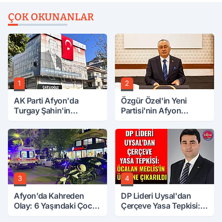
ÇOK OKUNANLAR
1
2
AK Parti Afyon'da
Özgür Özel'in Yeni
Turgay Şahin'in
Partisi'nin Afyon
Ardından Bir Şok Daha!
Başkanı Belli Oldu
3
4
Afyon’da Kahreden
DP Lideri Uysal'dan
Olay: 6 Yaşındaki Çocuk
Çerçeve Yasa Tepkisi:
6. Kattan Düştü
Öcalan Meclis'in