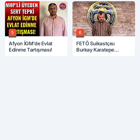
Üzerine Çıkarıldı
5
6
Afyon İGM’de Evlat
FETÖ Suikastçısı
Edinme Tartışması!
Burkay Karatepe
Anlatmaya Devam
Ediyor: Suikast İçin
Gittim