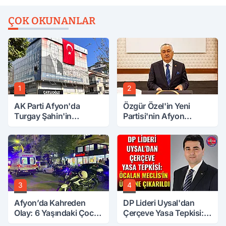
ÇOK OKUNANLAR
1
2
AK Parti Afyon'da
Özgür Özel'in Yeni
Turgay Şahin'in
Partisi'nin Afyon
Ardından Bir Şok Daha!
Başkanı Belli Oldu
3
4
Afyon’da Kahreden
DP Lideri Uysal'dan
Olay: 6 Yaşındaki Çocuk
Çerçeve Yasa Tepkisi:
6. Kattan Düştü
Öcalan Meclis'in