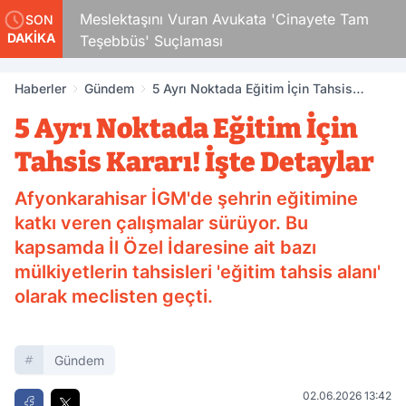
Çocuk
Meslektaşını Vuran Avukata 'Cinayete Tam
SON
DAKİKA
Teşebbüs' Suçlaması
Haberler
Gündem
5 Ayrı Noktada Eğitim İçin Tahsis
Kararı! İşte Detaylar
5 Ayrı Noktada Eğitim İçin
Tahsis Kararı! İşte Detaylar
Afyonkarahisar İGM'de şehrin eğitimine
katkı veren çalışmalar sürüyor. Bu
kapsamda İl Özel İdaresine ait bazı
mülkiyetlerin tahsisleri 'eğitim tahsis alanı'
olarak meclisten geçti.
Gündem
02.06.2026 13:42