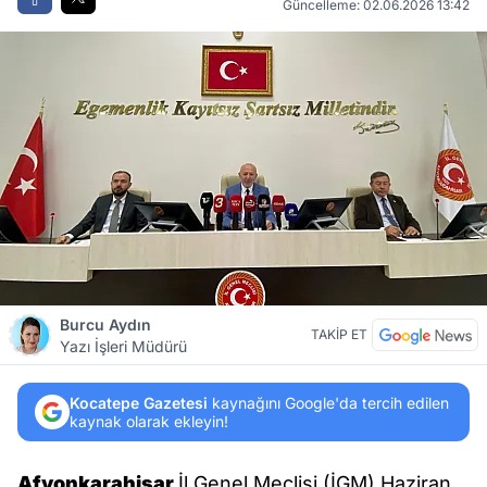
Güncelleme: 02.06.2026 13:42
Burcu Aydın
TAKİP ET
Yazı İşleri Müdürü
Kocatepe Gazetesi
kaynağını Google'da tercih edilen
kaynak olarak ekleyin!
Afyonkarahisar
İl Genel Meclisi (İGM) Haziran