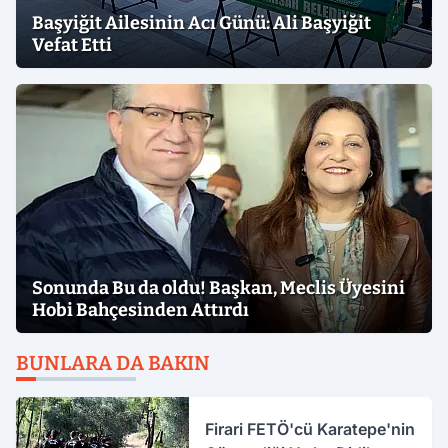
Başyiğit Ailesinin Acı Günü: Ali Başyiğit
Vefat Etti
Sonunda Bu da oldu! Başkan, Meclis Üyesini
Hobi Bahçesinden Attırdı
BUNLARA DA BAKIN
Firari FETÖ'cü Karatepe'nin