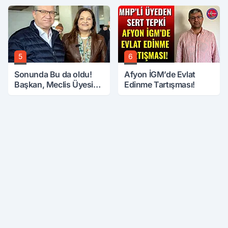
Üzerine Çıkarıldı
5
6
Sonunda Bu da oldu!
Afyon İGM’de Evlat
Başkan, Meclis Üyesini
Edinme Tartışması!
Hobi Bahçesinden
Attırdı