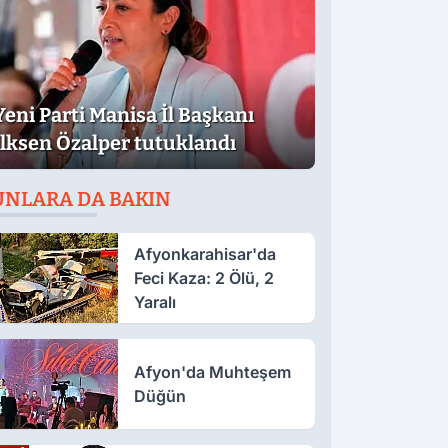
Yeni Parti Manisa İl Başkanı
İlksen Özalper tutuklandı
UNLARA DA BAKIN
Afyonkarahisar'da
Feci Kaza: 2 Ölü, 2
Yaralı
Afyon'da Muhteşem
Düğün