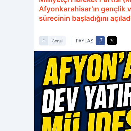
Afyonkarahisar'ın gençlik v
sürecinin başladığını açılad
PAYLAŞ
Genel