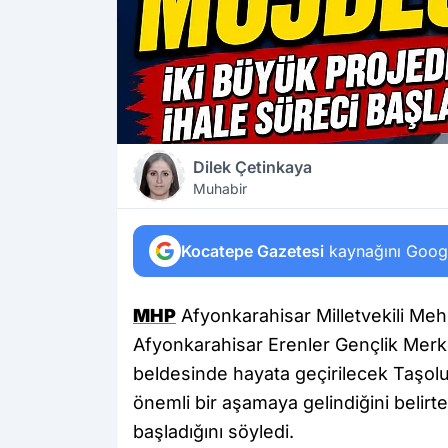
Dilek Çetinkaya
Muhabir
Kocatepe Gazetesi
kaynağını Google
MHP
Afyonkarahisar Milletvekili Mehm
Afyonkarahisar Erenler Gençlik Merke
beldesinde hayata geçirilecek Taşol
önemli bir aşamaya gelindiğini belirter
başladığını söyledi.