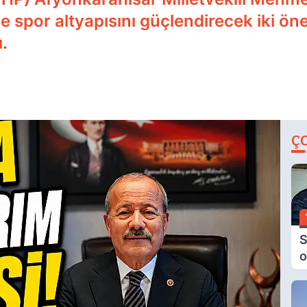
e spor altyapısını güçlendirecek iki öne
ı.
Ç
S
o
M
H
B