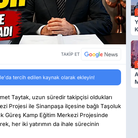
A
Y
K
Ç
Y
TAKİP ET
A
'da tercih edilen kaynak olarak ekleyin!
D
et Taytak, uzun süredir takipçisi oldukları
zi Projesi ile Sinanpaşa ilçesine bağlı Taşoluk
uk Güreş Kamp Eğitim Merkezi Projesinde
ek, her iki yatırımın da ihale sürecinin