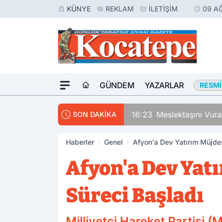
KÜNYE
REKLAM
İLETIŞIM
09 A
GÜNDEM
YAZARLAR
RESMI
16:23
Meslektaşını Vur
SON DAKİKA
Haberler
Genel
Afyon'a Dev Yatırım Müjdes
Afyon'a Dev Yatı
Süreci Başladı
Milliyetçi Hareket Partisi 