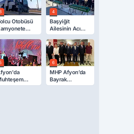
ttırdı
3
4
olcu Otobüsü
Başyiğit
amyonete
Ailesinin Acı
arptı: 1 Ölü, 15
Günü: Ali
aralı
Başyiğit Vefat
Etti
5
6
fyon'da
MHP Afyon’da
Muhteşem
Bayrak
üğün
Değişimi!
Danaoğlu’ndan
Dikkat Çeken
Mesaj