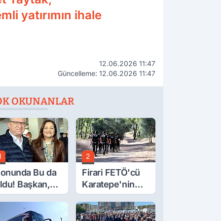
mli yatırımın ihale
12.06.2026 11:47
Güncelleme: 12.06.2026 11:47
OK OKUNANLAR
1
2
onunda Bu da
Firari FETÖ'cü
ldu! Başkan,
Karatepe'nin
eclis Üyesini
Gösterdiği
obi
Yerler Didik
ahçesinden
Didik Aranıyor