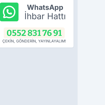
WhatsApp
İhbar Hattı
0552 831 76 91
ÇEKİN, GÖNDERİN, YAYINLAYALIM!