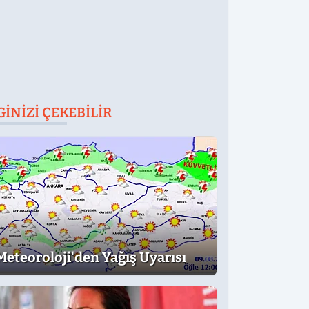
GINIZI ÇEKEBILIR
Meteoroloji'den Yağış Uyarısı