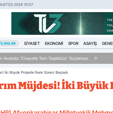
ĞUSTOS 2026 10:07
SIYASET
EKONOMI
SPOR
ASAYIŞ
GENE
 İLANLAR
an Avukata 'Cinayete Tam Teşebbüs' Suçlaması
i! İki Büyük Projede İhale Süreci Başladı
rım Müjdesi! İki Büyük 
(MHP) Afyonkarahisar Milletvekili Mehme