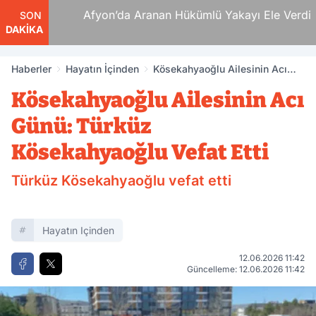
 Ölüm
Afyon’da Aranan Hükümlü Yakayı Ele Verdi
SON
DAKİKA
Haberler
Hayatın İçinden
Kösekahyaoğlu Ailesinin Acı
Günü: Türküz Kösekahyaoğlu
Kösekahyaoğlu Ailesinin Acı
Vefat Etti
Günü: Türküz
Kösekahyaoğlu Vefat Etti
Türküz Kösekahyaoğlu vefat etti
Hayatın Içinden
12.06.2026 11:42
Güncelleme: 12.06.2026 11:42