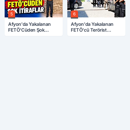
5
6
Afyon'da Yakalanan
Afyon'da Yakalanan
FETÖ'Cüden Şok
FETÖ'cü Terörist
İtiraflar
Adliye'de