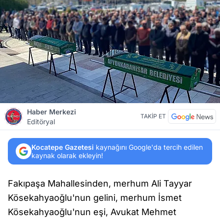
Haber Merkezi
TAKİP ET
Editöryal
Kocatepe Gazetesi
kaynağını Google'da tercih edilen
kaynak olarak ekleyin!
Fakıpaşa Mahallesinden, merhum Ali Tayyar
Kösekahyaoğlu'nun gelini, merhum İsmet
Kösekahyaoğlu'nun eşi, Avukat Mehmet