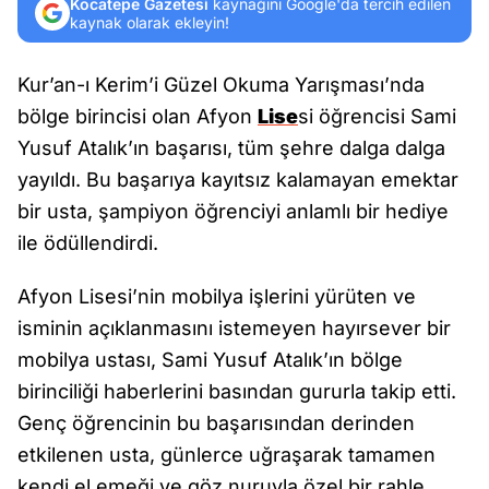
Kocatepe Gazetesi
kaynağını Google'da tercih edilen
kaynak olarak ekleyin!
Kur’an-ı Kerim’i Güzel Okuma Yarışması’nda
bölge birincisi olan Afyon
Lise
si öğrencisi Sami
Yusuf Atalık’ın başarısı, tüm şehre dalga dalga
yayıldı. Bu başarıya kayıtsız kalamayan emektar
bir usta, şampiyon öğrenciyi anlamlı bir hediye
ile ödüllendirdi.
Afyon Lisesi’nin mobilya işlerini yürüten ve
isminin açıklanmasını istemeyen hayırsever bir
mobilya ustası, Sami Yusuf Atalık’ın bölge
birinciliği haberlerini basından gururla takip etti.
Genç öğrencinin bu başarısından derinden
etkilenen usta, günlerce uğraşarak tamamen
kendi el emeği ve göz nuruyla özel bir rahle