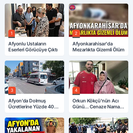
1
2
Afyonlu Ustaların
Afyonkarahisar'da
Eserleri Görücüye Çıktı
Mezarlıkta Gizemli Ölüm
3
4
Afyon’da Dolmuş
Orkun Kökçü'nün Acı
Ücretlerine Yüzde 40
Günü... Cenaze Namazı
Zam Talebi
Emirdağ'da