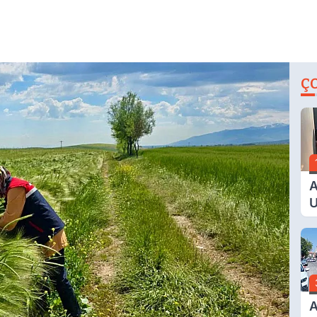
Ç
A
U
E
G
A