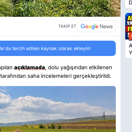
D
Ü
Y
T
TAKİP ET
A
'da tercih edilen kaynak olarak ekleyin!
Y
F
Ş
apılan
açıklamada
, dolu yağışından etkilenen
tarafından saha incelemeleri gerçekleştirildi.