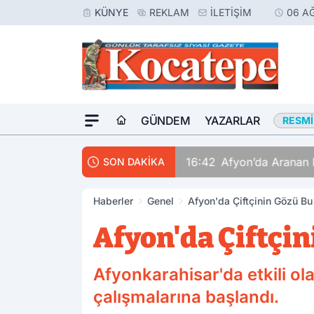
KÜNYE
REKLAM
İLETIŞIM
06 A
GÜNDEM
YAZARLAR
RESMI
16:42
Afyon’da Aranan 
SON DAKİKA
Haberler
Genel
Afyon'da Çiftçinin Gözü Bu
Afyon'da Çiftçi
Afyonkarahisar'da etkili ol
çalışmalarına başlandı.