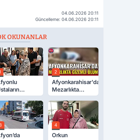
04.06.2026 20:11
Güncelleme: 04.06.2026 20:11
OK OKUNANLAR
1
2
fyonlu
Afyonkarahisar'da
staların
Mezarlıkta
serleri
Gizemli Ölüm
örücüye Çıktı
3
4
fyon’da
Orkun