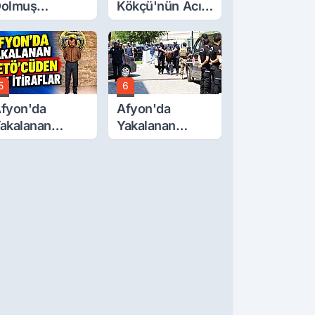
olmuş
Kökçü'nün Acı
cretlerine
Günü... Cenaze
üzde 40 Zam
Namazı
alebi
Emirdağ'da
5
6
fyon'da
Afyon'da
akalanan
Yakalanan
ETÖ'Cüden
FETÖ'cü
ok İtiraflar
Terörist
Adliye'de