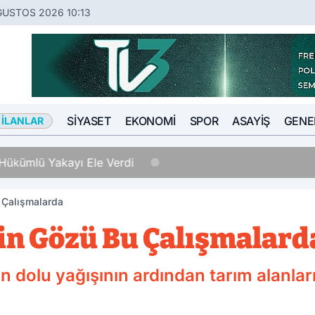
ĞUSTOS 2026 10:13
SIYASET
EKONOMI
SPOR
ASAYIŞ
GENE
 İLANLAR
Hükümlü Yakayı Ele Verdi
 Çalışmalarda
nin Gözü Bu Çalışmalard
an dolu yağışının ardından tarım alanlar