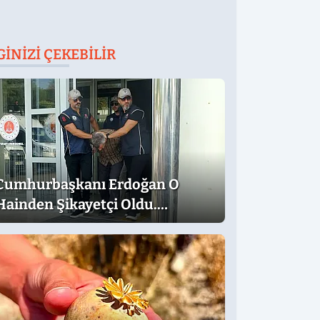
GINIZI ÇEKEBILIR
Cumhurbaşkanı Erdoğan O
Hainden Şikayetçi Oldu.
Dilekçede Dikkat Çeken İfadeler