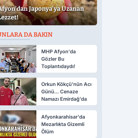
Afyon'dan Japonya'ya Uzanan
Lezzet!
UNLARA DA BAKIN
MHP Afyon'da
Gözler Bu
Toplantıdaydı!
Orkun Kökçü'nün Acı
Günü... Cenaze
Namazı Emirdağ'da
Afyonkarahisar'da
Mezarlıkta Gizemli
Ölüm