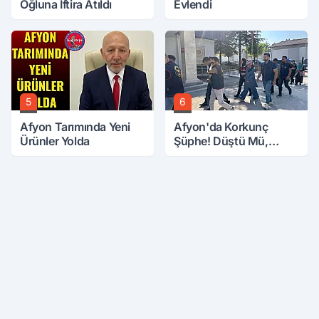
Oğluna İftira Atıldı
Evlendi
5
6
Afyon Tarımında Yeni
Afyon'da Korkunç
Ürünler Yolda
Şüphe! Düştü Mü,
Öldürüldü Mü!