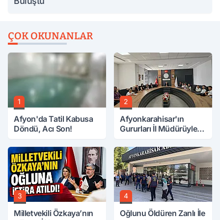
Buluştu
ÇOK OKUNANLAR
1
2
Afyon'da Tatil Kabusa
Afyonkarahisar'ın
Döndü, Acı Son!
Gururları İl Müdürüyle
Buluştu
3
4
Milletvekili Özkaya’nın
Oğlunu Öldüren Zanlı İle