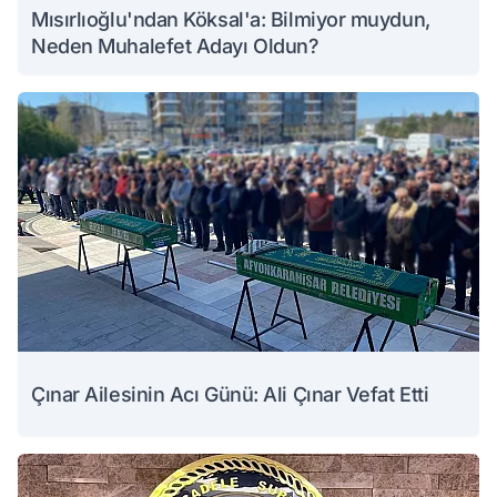
Mısırlıoğlu'ndan Köksal'a: Bilmiyor muydun,
Neden Muhalefet Adayı Oldun?
Çınar Ailesinin Acı Günü: Ali Çınar Vefat Etti