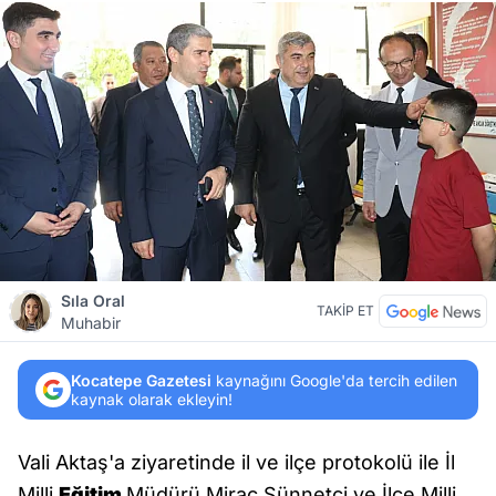
Sıla Oral
TAKİP ET
Muhabir
Kocatepe Gazetesi
kaynağını Google'da tercih edilen
kaynak olarak ekleyin!
Vali Aktaş'a ziyaretinde il ve ilçe protokolü ile İl
Milli
Eğitim
Müdürü Miraç Sünnetci ve İlçe Milli