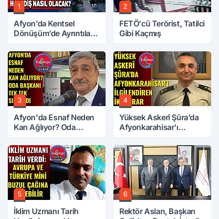
1
2
Afyon’da Kentsel
FETÖ'cü Terörist, Tatilci
Dönüşüm’de Ayrıntılar
Gibi Kaçmış
Ortaya Çıktı… Hakediş
Nasıl Olacak?
3
4
Afyon'da Esnaf Neden
Yüksek Askerî Şûra’da
Kan Ağlıyor? Oda
Afyonkarahisar'ı
Başkanı Tek Tek Sıraladı
İlgilendiren İki Karar
5
6
İklim Uzmanı Tarih
Rektör Aslan, Başkan