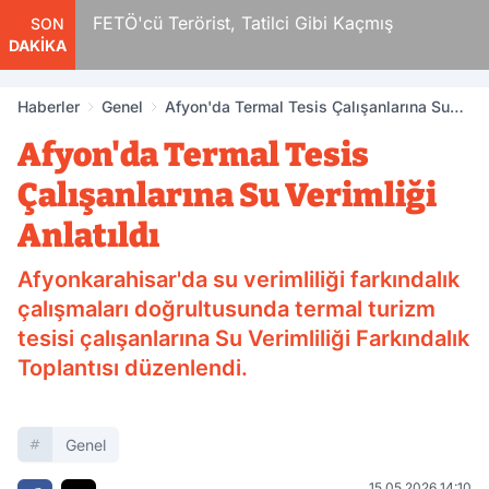
r
FETÖ'cü Terörist, Tatilci Gibi Kaçmış
SON
DAKİKA
Haberler
Genel
Afyon'da Termal Tesis Çalışanlarına Su
Verimliği Anlatıldı
Afyon'da Termal Tesis
Çalışanlarına Su Verimliği
Anlatıldı
Afyonkarahisar'da su verimliliği farkındalık
çalışmaları doğrultusunda termal turizm
tesisi çalışanlarına Su Verimliliği Farkındalık
Toplantısı düzenlendi.
Genel
15.05.2026 14:10