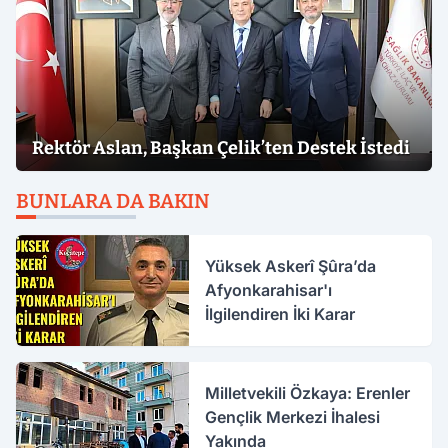
Rektör Aslan, Başkan Çelik’ten Destek İstedi
BUNLARA DA BAKIN
Yüksek Askerî Şûra’da
Afyonkarahisar'ı
İlgilendiren İki Karar
Milletvekili Özkaya: Erenler
Gençlik Merkezi İhalesi
Yakında