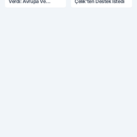
Verdi: Avrupa Ve
Çelik’ten Destek İstedi
Türkiye Mini Buzul
Çağına Girebilir