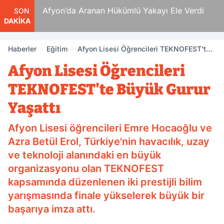
 Ölüm
Afyon’da Aranan Hükümlü Yakayı Ele Verdi
SON
DAKİKA
Haberler
Eğitim
Afyon Lisesi Öğrencileri TEKNOFEST'te
Büyük Gurur Yaşattı
Afyon Lisesi Öğrencileri
TEKNOFEST'te Büyük Gurur
Yaşattı
Afyon Lisesi öğrencileri Emre Hocaoğlu ve
Azra Betül Erol, Türkiye'nin havacılık, uzay
ve teknoloji alanındaki en büyük
organizasyonu olan TEKNOFEST
kapsamında düzenlenen iki prestijli bilim
yarışmasında finale yükselerek büyük bir
başarıya imza attı.