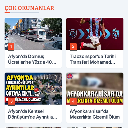
ÇOK OKUNANLAR
1
2
Afyon’da Dolmuş
Trabzonspor’da Tarihi
Ücretlerine Yüzde 40
Transfer! Mohamed
Zam Talebi
Salah Geliyor
3
4
Afyon’da Kentsel
Afyonkarahisar'da
Dönüşüm’de Ayrıntılar
Mezarlıkta Gizemli Ölüm
Ortaya Çıktı… Hakediş