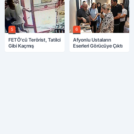
Nasıl Olacak?
5
6
FETÖ'cü Terörist, Tatilci
Afyonlu Ustaların
Gibi Kaçmış
Eserleri Görücüye Çıktı