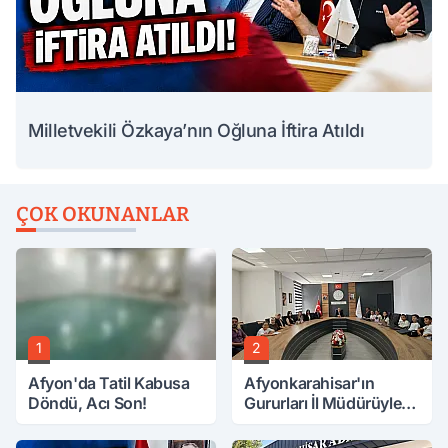
Milletvekili Özkaya’nın Oğluna İftira Atıldı
ÇOK OKUNANLAR
1
2
Afyon'da Tatil Kabusa
Afyonkarahisar'ın
Döndü, Acı Son!
Gururları İl Müdürüyle
Buluştu