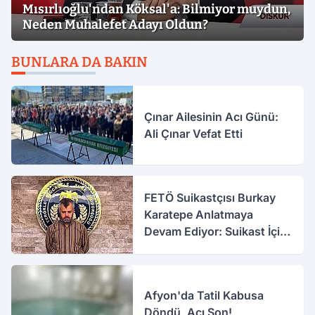
Mısırlıoğlu'ndan Köksal'a: Bilmiyor muydun,
Neden Muhalefet Adayı Oldun?
BUNLARA DA BAKIN
Çınar Ailesinin Acı Günü:
Ali Çınar Vefat Etti
FETÖ Suikastçısı Burkay
Karatepe Anlatmaya
Devam Ediyor: Suikast İçin
Gittim
Afyon'da Tatil Kabusa
Döndü, Acı Son!