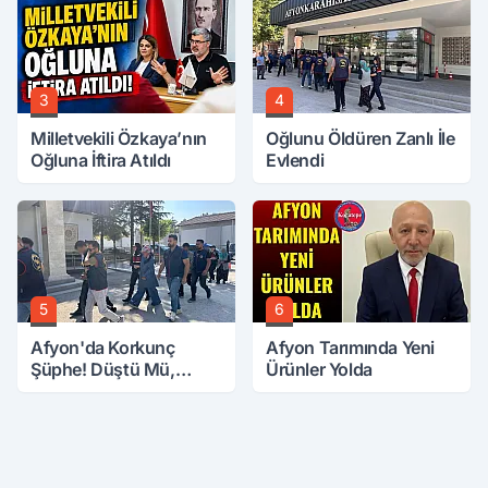
3
4
Milletvekili Özkaya’nın
Oğlunu Öldüren Zanlı İle
Oğluna İftira Atıldı
Evlendi
5
6
Afyon'da Korkunç
Afyon Tarımında Yeni
Şüphe! Düştü Mü,
Ürünler Yolda
Öldürüldü Mü!