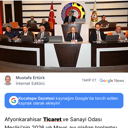
Mustafa Ertürk
TAKİP ET
İnternet Editörü
Kocatepe Gazetesi
kaynağını Google'da tercih edilen
kaynak olarak ekleyin!
Afyonkarahisar
Ticaret
ve Sanayi Odası
Meclisi’nin 2026 yılı Mayıs ayı olağan toplantısı,