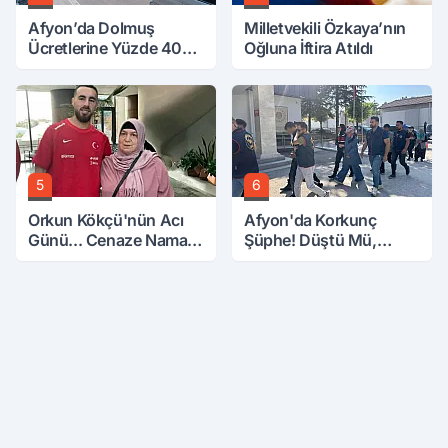
Afyon’da Dolmuş
Milletvekili Özkaya’nın
Ücretlerine Yüzde 40
Oğluna İftira Atıldı
Zam Talebi
5
6
Orkun Kökçü'nün Acı
Afyon'da Korkunç
Günü... Cenaze Namazı
Şüphe! Düştü Mü,
Emirdağ'da
Öldürüldü Mü!