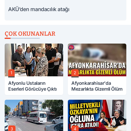
AKÜ’den mandacılık atağı
ÇOK OKUNANLAR
1
2
Afyonlu Ustaların
Afyonkarahisar'da
Eserleri Görücüye Çıktı
Mezarlıkta Gizemli Ölüm
3
4