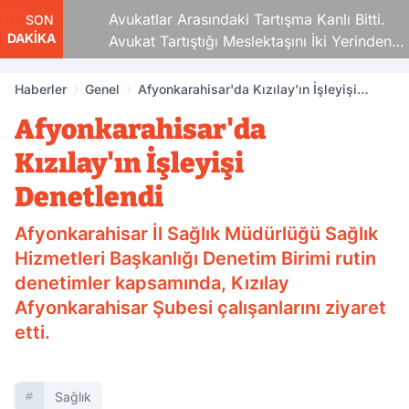
Avukatlar Arasındaki Tartışma Kanlı Bitti.
SON
DAKİKA
Avukat Tartıştığı Meslektaşını İki Yerinden
Vurdu
Haberler
Genel
Afyonkarahisar'da Kızılay'ın İşleyişi
Denetlendi
Afyonkarahisar'da
Kızılay'ın İşleyişi
Denetlendi
Afyonkarahisar İl Sağlık Müdürlüğü Sağlık
Hizmetleri Başkanlığı Denetim Birimi rutin
denetimler kapsamında, Kızılay
Afyonkarahisar Şubesi çalışanlarını ziyaret
etti.
Sağlık