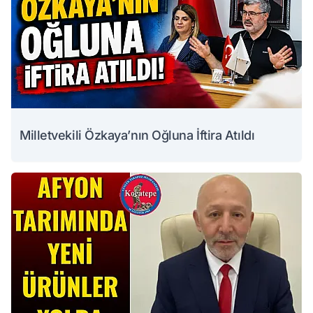
Milletvekili Özkaya’nın Oğluna İftira Atıldı