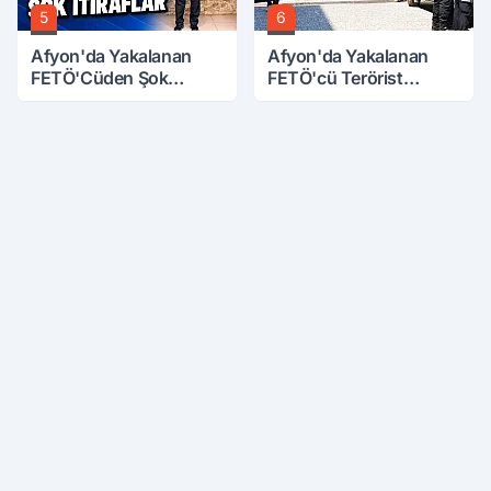
5
6
Afyon'da Yakalanan
Afyon'da Yakalanan
FETÖ'Cüden Şok
FETÖ'cü Terörist
İtiraflar
Adliye'de