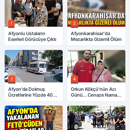
1
2
Afyonlu Ustaların
Afyonkarahisar'da
Eserleri Görücüye Çıktı
Mezarlıkta Gizemli Ölüm
3
4
Afyon’da Dolmuş
Orkun Kökçü'nün Acı
Ücretlerine Yüzde 40
Günü... Cenaze Namazı
Zam Talebi
Emirdağ'da