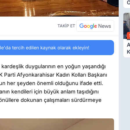
Ö
O
A
TAKİP ET
A
'da tercih edilen kaynak olarak ekleyin!
K
D
Ö
kardeşlik duygularının en yoğun yaşandığı
 Parti Afyonkarahisar Kadın Kolları Başkanı
un her şeyden önemli olduğunu ifade etti.
ın kendileri için büyük anlam taşıdığını
 gönüllere dokunan çalışmaları sürdürmeye