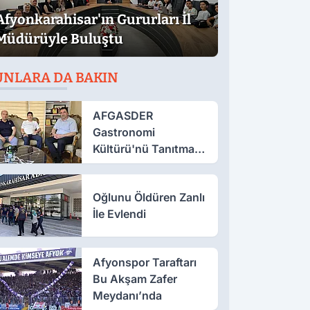
Afyonkarahisar'ın Gururları İl
Müdürüyle Buluştu
UNLARA DA BAKIN
AFGASDER
Gastronomi
Kültürü'nü Tanıtmak
İçin Çalışıyor
Oğlunu Öldüren Zanlı
İle Evlendi
Afyonspor Taraftarı
Bu Akşam Zafer
Meydanı’nda