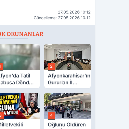
27.05.2026 10:12
Güncelleme: 27.05.2026 10:12
OK OKUNANLAR
1
2
fyon'da Tatil
Afyonkarahisar'ın
abusa Döndü,
Gururları İl
cı Son!
Müdürüyle
Buluştu
3
4
illetvekili
Oğlunu Öldüren