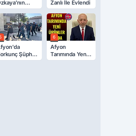
zkaya’nın
Zanlı İle Evlendi
ğluna İftira
tıldı
5
6
fyon'da
Afyon
orkunç Şüphe!
Tarımında Yeni
üştü Mü,
Ürünler Yolda
ldürüldü Mü!