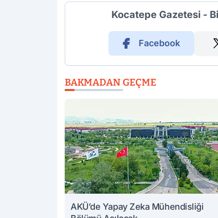
Kocatepe Gazetesi - B
Facebook
BAKMADAN GEÇME
AKÜ’de Yapay Zeka Mühendisliği