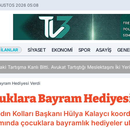
ĞUSTOS 2026 05:08
SIYASET
EKONOMI
SPOR
ASAYIŞ
GENE
 İLANLAR
ki Tartışma Kanlı Bitti. Avukat Tartıştığı Meslektaşını İki Y
ayram Hediyesi Verdi
uklara Bayram Hediyes
dın Kolları Başkanı Hülya Kalaycı koor
ında çocuklara bayramlık hediyeler ula