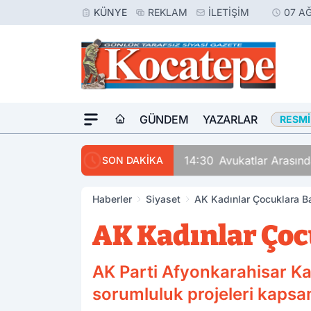
KÜNYE
REKLAM
İLETIŞIM
07 A
GÜNDEM
YAZARLAR
RESMI
14:30
Avukatlar Arasında
SON DAKİKA
Haberler
Siyaset
AK Kadınlar Çocuklara B
AK Kadınlar Çoc
AK Parti Afyonkarahisar Ka
sorumluluk projeleri kapsam