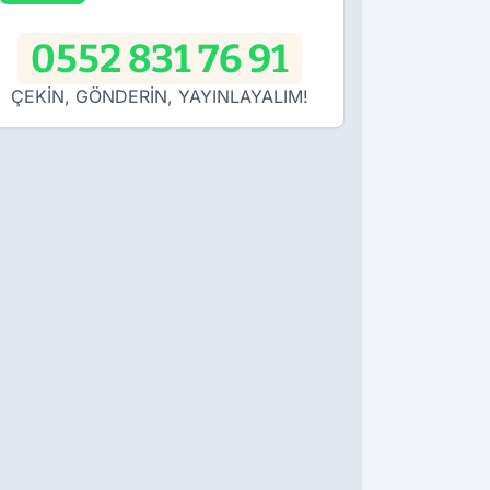
0552 831 76 91
ÇEKİN, GÖNDERİN, YAYINLAYALIM!