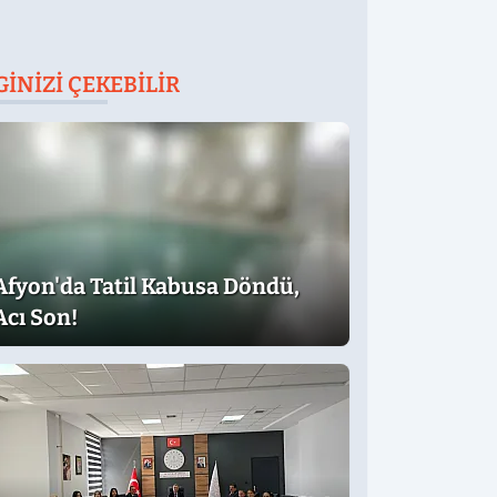
GINIZI ÇEKEBILIR
Afyon'da Tatil Kabusa Döndü,
Acı Son!