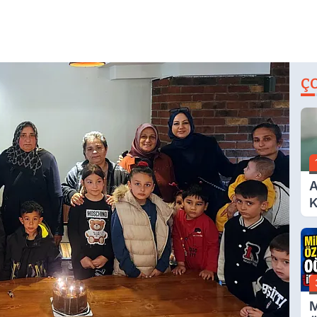
Ç
A
K
A
M