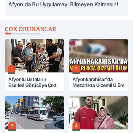
Afyon'da Bu Uygulamayı Bilmeyen Kalmasın!
ÇOK OKUNANLAR
1
2
Afyonlu Ustaların
Afyonkarahisar'da
Eserleri Görücüye Çıktı
Mezarlıkta Gizemli Ölüm
3
4