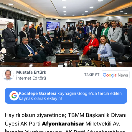
Mustafa Ertürk
TAKİP ET
İnternet Editörü
Kocatepe Gazetesi
kaynağını Google'da tercih edilen
kaynak olarak ekleyin!
Hayırlı olsun ziyaretinde; TBMM Başkanlık Divanı
Üyesi AK Parti
Afyonkarahisar
Milletvekili Av.