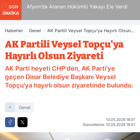
n’da Aranan Hükümlü Yakayı Ele Verdi
Suikastçi FET
SON
DAKİKA
Firar Günlerini
Haberler
Genel
AK Partili Veysel Topçu'ya Hayırlı Olsun
Ziyareti
AK Partili Veysel Topçu'ya
Hayırlı Olsun Ziyareti
AK Parti heyeti CHP'den, AK Parti'ye
geçen Dinar Belediye Başkanı Veysel
Topçu'ya hayırlı olsun ziyaretinde bulundu.
Genel
13.05.2026 18:01
Güncelleme: 13.05.2026 18:01