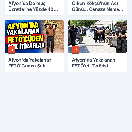
Afyon’da Dolmuş
Orkun Kökçü'nün Acı
Ücretlerine Yüzde 40
Günü... Cenaze Namazı
Zam Talebi
Emirdağ'da
5
6
Afyon'da Yakalanan
Afyon'da Yakalanan
FETÖ'Cüden Şok
FETÖ'cü Terörist
İtiraflar
Adliye'de