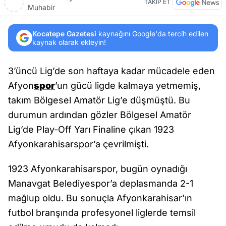
TAKİP ET
Muhabir
Kocatepe Gazetesi
kaynağını Google'da tercih edilen
kaynak olarak ekleyin!
3’üncü Lig’de son haftaya kadar mücadele eden
Afyon
spor
’un gücü ligde kalmaya yetmemiş,
takım Bölgesel Amatör Lig’e düşmüştü. Bu
durumun ardından gözler Bölgesel Amatör
Lig’de Play-Off Yarı Finaline çıkan 1923
Afyonkarahisarspor’a çevrilmişti.
1923 Afyonkarahisarspor, bugün oynadığı
Manavgat Belediyespor’a deplasmanda 2-1
mağlup oldu. Bu sonuçla Afyonkarahisar’ın
futbol branşında profesyonel liglerde temsil