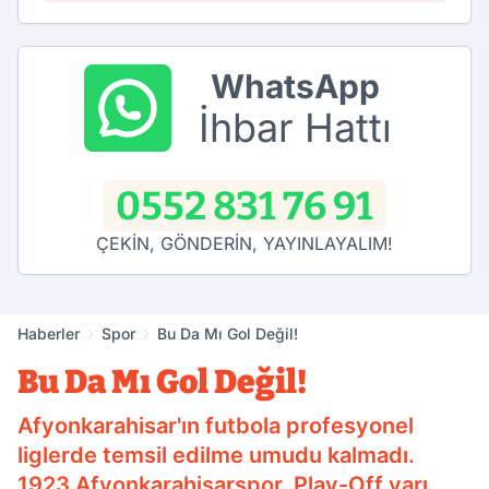
WhatsApp
İhbar Hattı
0552 831 76 91
ÇEKİN, GÖNDERİN, YAYINLAYALIM!
Haberler
Spor
Bu Da Mı Gol Değil!
Bu Da Mı Gol Değil!
Afyonkarahisar'ın futbola profesyonel
liglerde temsil edilme umudu kalmadı.
1923 Afyonkarahisarspor, Play-Off yarı