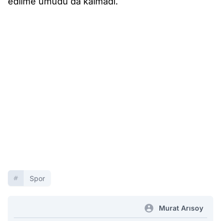
edilme umudu da kalmadı.
Spor
Murat Arısoy