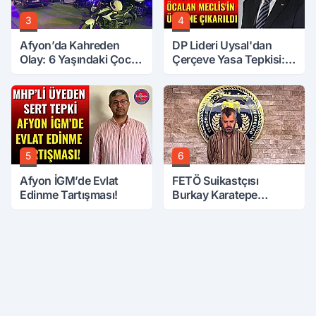
3
4
Afyon’da Kahreden
DP Lideri Uysal'dan
Olay: 6 Yaşındaki Çocuk
Çerçeve Yasa Tepkisi:
6. Kattan Düştü
Öcalan Meclis'in
Üzerine Çıkarıldı
5
6
Afyon İGM’de Evlat
FETÖ Suikastçısı
Edinme Tartışması!
Burkay Karatepe
Anlatmaya Devam
Ediyor: Suikast İçin
Gittim