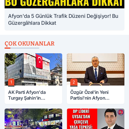
Afyon'da 5 Günlük Trafik Düzeni Değişiyor! Bu
Güzergâhlara Dikkat
ÇOK OKUNANLAR
1
2
AK Parti Afyon'da
Özgür Özel'in Yeni
Turgay Şahin'in
Partisi'nin Afyon
Ardından Bir Şok Daha!
Başkanı Belli Oldu