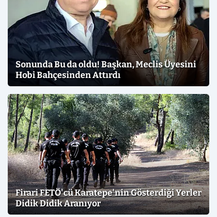
Sonunda Bu da oldu! Başkan, Meclis Üyesini
Hobi Bahçesinden Attırdı
Firari FETÖ'cü Karatepe'nin Gösterdiği Yerler
Didik Didik Aranıyor