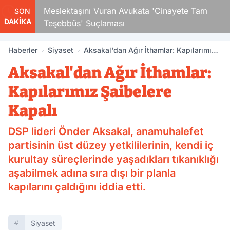
Çocuk
Meslektaşını Vuran Avukata 'Cinayete Tam
SON
DAKİKA
Teşebbüs' Suçlaması
Haberler
Siyaset
Aksakal'dan Ağır İthamlar: Kapılarımız
Şaibelere Kapalı
Aksakal'dan Ağır İthamlar:
Kapılarımız Şaibelere
Kapalı
DSP lideri Önder Aksakal, anamuhalefet
partisinin üst düzey yetkililerinin, kendi iç
kurultay süreçlerinde yaşadıkları tıkanıklığı
aşabilmek adına sıra dışı bir planla
kapılarını çaldığını iddia etti.
Siyaset