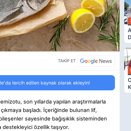
G
A
D
Ü
Y
T
TAKİP ET
O
'da tercih edilen kaynak olarak ekleyin!
K
G
N
emizotu, son yıllarda yapılan araştırmalarla
E
 çıkmaya başladı. İçeriğinde bulunan lif,
 bileşenler sayesinde bağışıklık sisteminden
 destekleyici özellik taşıyor.