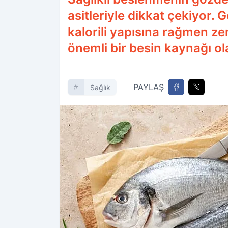
asitleriyle dikkat çekiyor. 
kalorili yapısına rağmen ze
önemli bir besin kaynağı ol
PAYLAŞ
Sağlık