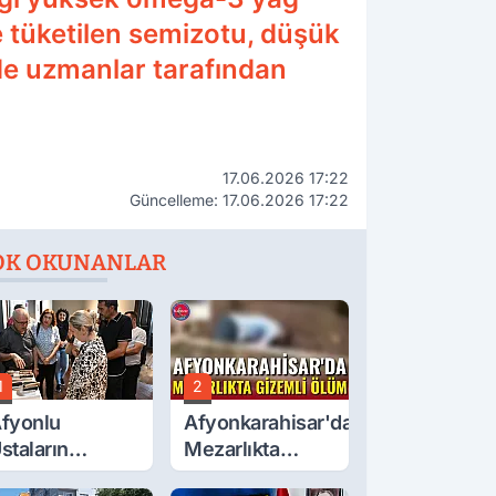
te tüketilen semizotu, düşük
nde uzmanlar tarafından
17.06.2026 17:22
Güncelleme: 17.06.2026 17:22
OK OKUNANLAR
1
2
fyonlu
Afyonkarahisar'da
staların
Mezarlıkta
serleri
Gizemli Ölüm