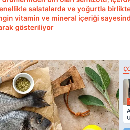
Genellikle salatalarda ve yoğurtla birlik
ngin vitamin ve mineral içeriği sayesi
arak gösteriliyor
Ç
A
U
E