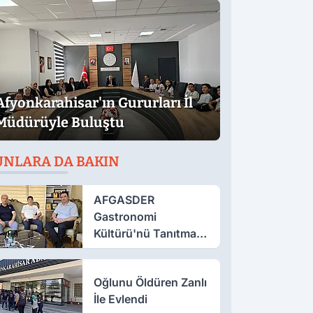
Afyonkarahisar'ın Gururları İl
Müdürüyle Buluştu
UNLARA DA BAKIN
AFGASDER
Gastronomi
Kültürü'nü Tanıtmak
İçin Çalışıyor
Oğlunu Öldüren Zanlı
İle Evlendi