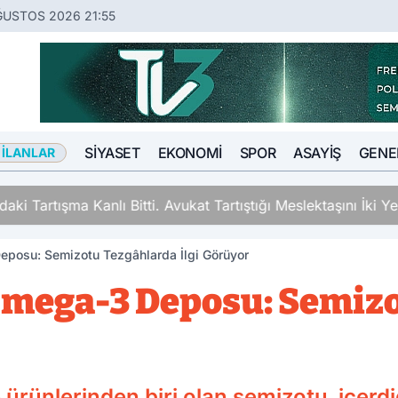
ĞUSTOS 2026 21:55
SIYASET
EKONOMI
SPOR
ASAYIŞ
GENE
 İLANLAR
ki Tartışma Kanlı Bitti. Avukat Tartıştığı Meslektaşını İki Y
eposu: Semizotu Tezgâhlarda İlgi Görüyor
Omega-3 Deposu: Semiz
 ürünlerinden biri olan semizotu, içer