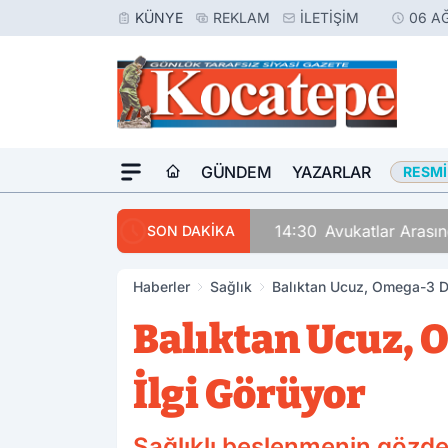
KÜNYE
REKLAM
İLETIŞIM
06 A
GÜNDEM
YAZARLAR
RESMI
14:30
Avukatlar Arasında
SON DAKİKA
Haberler
Sağlık
Balıktan Ucuz, Omega-3 D
Balıktan Ucuz, 
İlgi Görüyor
Sağlıklı beslenmenin gözde