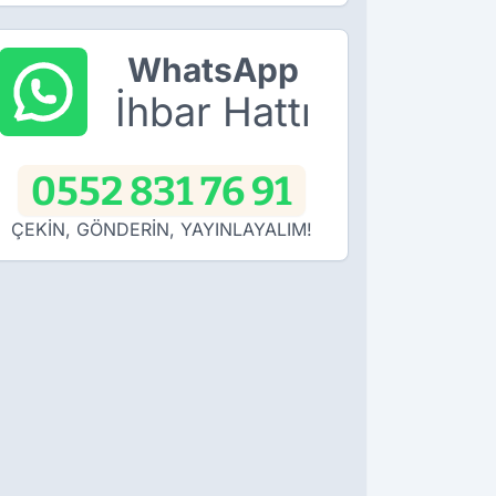
WhatsApp
İhbar Hattı
0552 831 76 91
ÇEKİN, GÖNDERİN, YAYINLAYALIM!