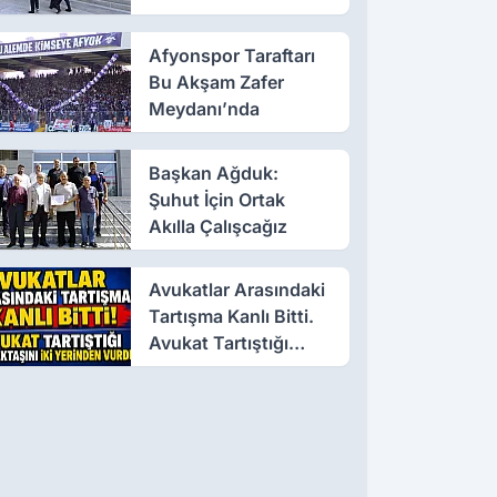
Afyonspor Taraftarı
Bu Akşam Zafer
Meydanı’nda
Başkan Ağduk:
Şuhut İçin Ortak
Akılla Çalışcağız
Avukatlar Arasındaki
Tartışma Kanlı Bitti.
Avukat Tartıştığı
Meslektaşını İki
Yerinden Vurdu