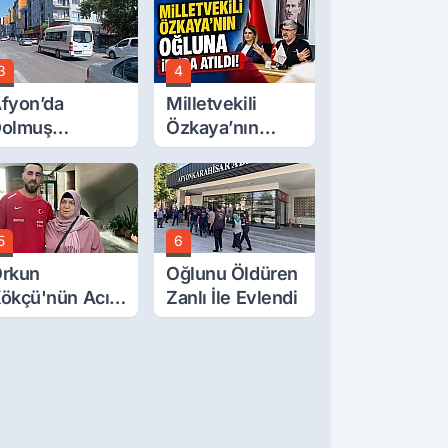
örücüye Çıktı
3
4
fyon’da
Milletvekili
olmuş
Özkaya’nın
cretlerine
Oğluna İftira
üzde 40 Zam
Atıldı
alebi
5
6
rkun
Oğlunu Öldüren
ökçü'nün Acı
Zanlı İle Evlendi
ünü... Cenaze
amazı
mirdağ'da