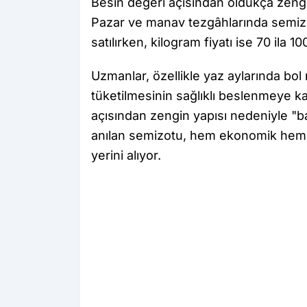
Besin değeri açısından oldukça zengin
Pazar ve manav tezgâhlarında semizot
satılırken, kilogram fiyatı ise 70 ila 1
Uzmanlar, özellikle yaz aylarında bo
tüketilmesinin sağlıklı beslenmeye ka
açısından zengin yapısı nedeniyle "
anılan semizotu, hem ekonomik hem d
yerini alıyor.