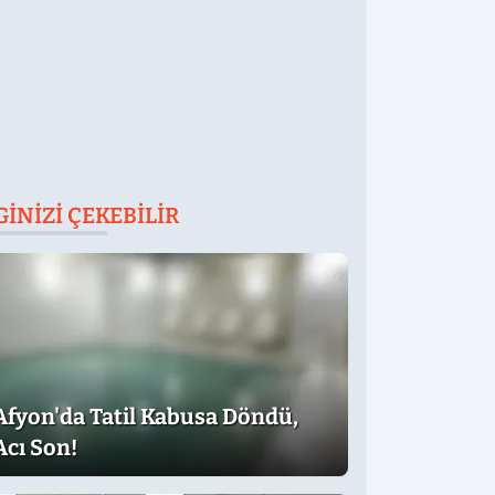
GINIZI ÇEKEBILIR
Afyon'da Tatil Kabusa Döndü,
Acı Son!